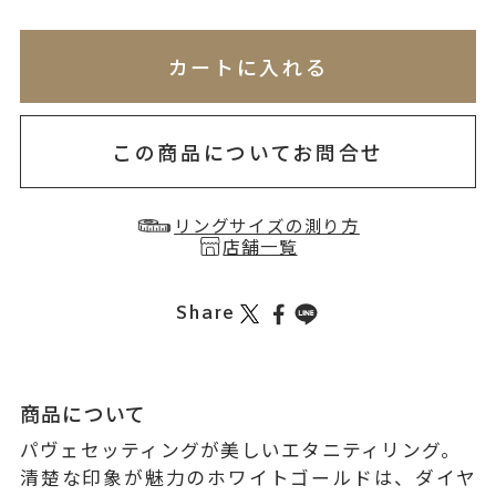
※刻印情報が入力されてないためカートに入れられ
無料刻印
(刻印について)
※必ず選択ください
カートに入れる
お届け目安：約1ヶ月半以内
を希望しない
印を希望する
この商品についてお問合せ
リングサイズの測り方
店舗一覧
Share
商品について
パヴェセッティングが美しいエタニティリング。
清楚な印象が魅力のホワイトゴールドは、ダイヤ