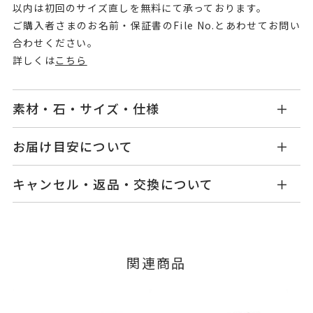
以内は初回のサイズ直しを無料にて承っております。
ご購入者さまのお名前・保証書のFile No.とあわせてお問い
合わせください。
詳しくは
こちら
素材・石・サイズ・仕様
GL0806R001WDWG
品番
お届け目安について
商品ページの【お届け目安】をご確認くださいま
K18ホワイトゴールド
素材
キャンセル・返品・交換について
せ。
ダイヤモンド
0.20ct
石
ご注文およびご入金確認後、以下の日程にて発送
キャンセル
ご注文後でも、商品手配前のご注文に
いたします。
つきましてはキャンセルを承ります。
#-1～#17
リングサイズ
※メンバーシップ登録済みのお客さまは、マイペ
※#16からは22,000円(税込)の加
■お届け目安が「3営業日以内に発送」の商品
関連商品
ージの購入履歴一覧よりご注文状況をご確認いた
3営業日以内に発送いたします。
算料金を頂戴しております。
だけます。
ご注文状況が「注文済み」の場合に限り、キャ
サイズ直し #7以上は±2まで可、
例：金曜日17時までのご注文→翌週火曜日までに