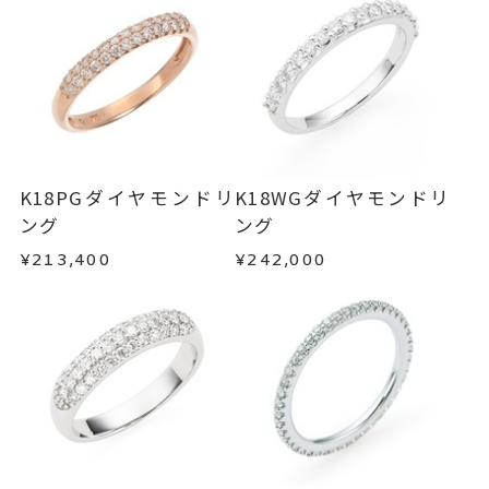
ンセルを承ります。
#6.5以下は±1まで可
発送いたします。
メンバーシップ未登録のお客さまは、お問い合
リング幅 最大：約2.5mm/最
詳細
わせフォームよりご連絡ください。
■お届け目安が「約1ヶ月半以内～」の商品
小：約2mm
ご注文いただいてから在庫状況を確認いたしま
返品・交換
以下の場合、商品の返品・交換・返金
ハーフエタニティ
す。
は承りかねます。
リング
、
カテゴリー
・一度ご使用になった商品
・在庫のご用意ができる場合： 約1週間～1ヶ月以
ダイヤモンドリング
、
・受注生産の商品
K18PGダイヤモンドリ
K18WGダイヤモンドリ
内を目安に発送いたします。
・お客さまのお手元で傷や汚れが発生した商品
ング
ング
K18WGリング
、
・到着後ご連絡無く7日以上経過した商品
エタニティリング
、
¥213,400
¥242,000
・受注生産となる場合： 商品ページに記載のある
・刻印をお入れした商品
パヴェリング
目安日数を頂戴し、一から製作いたします。
・販売期間が限定されている商品
・過度な交換・返品を繰り返している場合
-
刻印
※お急ぎの方はご注文前にお問い合わせくださ
い。事前に現在の納期状況を確認いたします。
商品の品質には万全を期しておりますが、万が一
不良品の場合、またはご注文のお品と異なる場合
お届け予定日はご注文から2営業日以内にメールに
は、早急に商品を交換させていただきます。
てご案内いたします。
お手数ですが商品到着後7日間以内に、お電話また