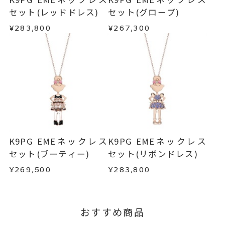
m
内を目安に発送いたします。
・お客さまのお手元で傷や汚れが発生した商品
セット(レッドドレス)
セット(グローブ)
※フック部分 K10ピンクゴール
・到着後ご連絡無く7日以上経過した商品
¥283,800
¥267,300
ド
・受注生産となる場合： 商品ページに記載のある
・刻印をお入れした商品
目安日数を頂戴し、一から製作いたします。
BODY 縦：約31mm 横：10mm
・販売期間が限定されている商品
・過度な交換・返品を繰り返している場合
DRESS 縦：約20.7mm 横：11.5
※お急ぎの方はご注文前にお問い合わせくださ
mm
い。事前に現在の納期状況を確認いたします。
商品の品質には万全を期しておりますが、万が一
ネックレス
、
カテゴリー
不良品の場合、またはご注文のお品と異なる場合
お届け予定日はご注文から2営業日以内にメールに
は、早急に商品を交換させていただきます。
ダイヤモンド
、
てご案内いたします。
お手数ですが商品到着後7日間以内に、お電話また
ピンクトルマリン
、
詳しくは
こちら
はお問い合わせフォームよりご連絡ください。
K18YG
、
K9PG EMEネックレス
K9PG EMEネックレス
この場合の返送料は弊社にて負担いたしますの
セット(ブーティー)
セット(リボンドレス)
K9PG
、
で、着払いにてご返送ください。
エナメル
¥269,500
¥283,800
詳細は
こちら
-
刻印
おすすめ商品