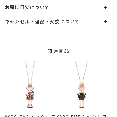
GL0841N41WDPE9
品番
お届け目安について
商品ページの【お届け目安】をご確認くださいま
K9ピンクゴールド
/K10ピンクゴ
素材
キャンセル・返品・交換について
せ。
ールド/
K18イエローゴールド
/エ
ご注文およびご入金確認後、以下の日程にて発送
キャンセル
ご注文後でも、商品手配前のご注文に
ナメル
いたします。
つきましてはキャンセルを承ります。
BODY
石
※メンバーシップ登録済みのお客さまは、マイペ
■お届け目安が「3営業日以内に発送」の商品
関連商品
ダイヤモンド
0.005ct
ージの購入履歴一覧よりご注文状況をご確認いた
3営業日以内に発送いたします。
だけます。
ピンクトルマリン
ご注文状況が「注文済み」の場合に限り、キャ
※石の色味には多少の個体差がご
例：金曜日17時までのご注文→翌週火曜日までに
ンセルを承ります。
ざいます。
発送いたします。
メンバーシップ未登録のお客さまは、お問い合
DRESS
わせフォームよりご連絡ください。
ダイヤモンド
0.01ct
■お届け目安が「約1ヶ月半以内～」の商品
ご注文いただいてから在庫状況を確認いたしま
返品・交換
以下の場合、商品の返品・交換・返金
-
リングサイズ
す。
は承りかねます。
・一度ご使用になった商品
チェーン全長(取り外し不可) 45c
詳細
・在庫のご用意ができる場合： 約1週間～1ヶ月以
・受注生産の商品
K9PG EMEネックレス
K9PG EMEネックレス