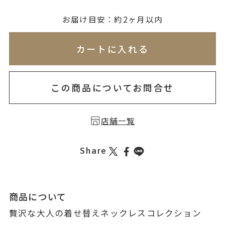
無料刻印
(刻印について)
お届け目安：約2ヶ月以内
※必ず選択ください
※刻印情報が入力されてないためカートに入れられ
カートに入れる
を希望しない
印を希望する
この商品についてお問合せ
店舗一覧
Share
商品について
贅沢な大人の着せ替えネックレスコレクション