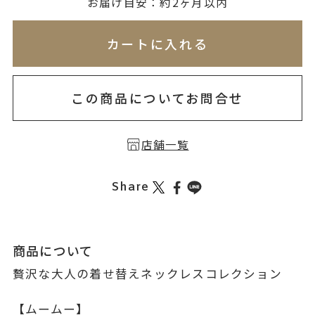
無料刻印
(刻印について)
お届け目安：約2ヶ月以内
※必ず選択ください
※刻印情報が入力されてないためカートに入れられ
カートに入れる
を希望しない
印を希望する
この商品についてお問合せ
店舗一覧
Share
商品について
贅沢な大人の着せ替えネックレスコレクション
【ムームー】