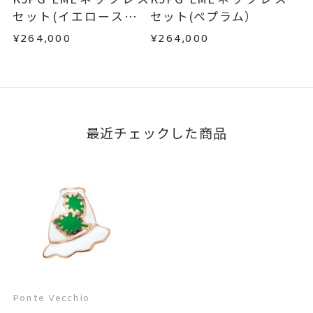
この場合の返送料は弊社にて負担いたしますの
セット(イエローストラ
セット(ぺプラム）
で、着払いにてご返送ください。
イプ)
¥264,000
¥264,000
詳細は
こちら
最近チェックした商品
Ponte Vecchio