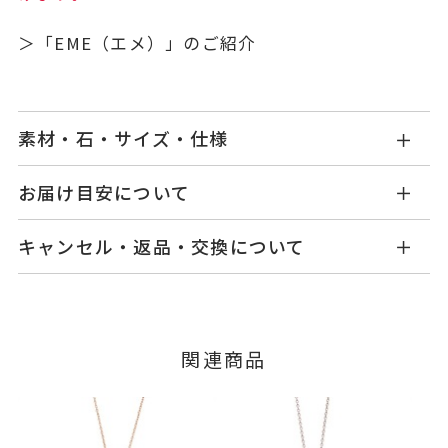
＞
「EME（エメ）」
のご紹介
素材・石・サイズ・仕様
GL0924X001XXPE9
品番
お届け目安について
商品ページの【お届け目安】をご確認くださいま
K9ピンクゴールド
/エナメル
素材
キャンセル・返品・交換について
せ。
-
石
ご注文およびご入金確認後、以下の日程にて発送
キャンセル
ご注文後でも、商品手配前のご注文に
いたします。
つきましてはキャンセルを承ります。
-
リングサイズ
※メンバーシップ登録済みのお客さまは、マイペ
■お届け目安が「3営業日以内に発送」の商品
関連商品
ージの購入履歴一覧よりご注文状況をご確認いた
縦：約13mm 横：約13mm
詳細
3営業日以内に発送いたします。
だけます。
ご注文状況が「注文済み」の場合に限り、キャ
-
刻印
例：金曜日17時までのご注文→翌週火曜日までに
ンセルを承ります。