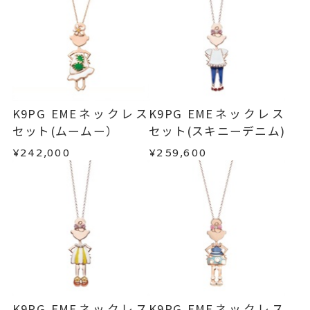
発送いたします。
メンバーシップ未登録のお客さまは、お問い合
わせフォームよりご連絡ください。
■お届け目安が「約1ヶ月半以内～」の商品
ご注文いただいてから在庫状況を確認いたしま
返品・交換
以下の場合、商品の返品・交換・返金
す。
は承りかねます。
・一度ご使用になった商品
・在庫のご用意ができる場合： 約1週間～1ヶ月以
・受注生産の商品
K9PG EMEネックレス
K9PG EMEネックレス
内を目安に発送いたします。
・お客さまのお手元で傷や汚れが発生した商品
セット(ムームー）
セット(スキニーデニム)
・到着後ご連絡無く7日以上経過した商品
¥242,000
¥259,600
・受注生産となる場合： 商品ページに記載のある
・刻印をお入れした商品
目安日数を頂戴し、一から製作いたします。
・販売期間が限定されている商品
・過度な交換・返品を繰り返している場合
※お急ぎの方はご注文前にお問い合わせくださ
い。事前に現在の納期状況を確認いたします。
商品の品質には万全を期しておりますが、万が一
不良品の場合、またはご注文のお品と異なる場合
お届け予定日はご注文から2営業日以内にメールに
は、早急に商品を交換させていただきます。
てご案内いたします。
お手数ですが商品到着後7日間以内に、お電話また
詳しくは
こちら
はお問い合わせフォームよりご連絡ください。
K9PG EMEネックレス
K9PG EMEネックレス