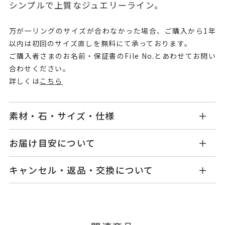
シンプルで上質なジュエリーライン。
万が一リングのサイズが合わなかった場合、ご購入から1年
以内は初回のサイズ直しを無料にて承っております。
ご購入者さまのお名前・保証書のFile No.とあわせてお問い
合わせください。
詳しくは
こちら
素材・石・サイズ・仕様
GL1208R001WDWG
品番
お届け目安について
商品ページの【お届け目安】をご確認くださいま
K18ホワイトゴールド
素材
キャンセル・返品・交換について
せ。
ダイヤモンド
0.13ct
石
ご注文およびご入金確認後、以下の日程にて発送
キャンセル
ご注文後でも、商品手配前のご注文に
いたします。
つきましてはキャンセルを承ります。
#-1～#19
リングサイズ
※メンバーシップ登録済みのお客さまは、マイペ
※#16からは22,000円(税込)の加
■お届け目安が「3営業日以内に発送」の商品