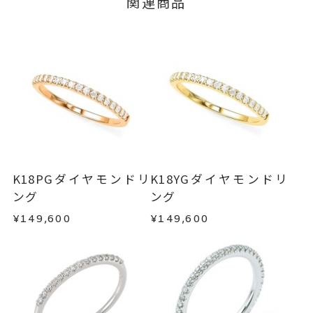
関連商品
ージの購入履歴一覧よりご注文状況をご確認いた
3営業日以内に発送いたします。
算料金を頂戴しております。
だけます。
ご注文状況が「注文済み」の場合に限り、キャ
サイズ直し #7以上 は±1まで可、
例：金曜日17時までのご注文→翌週火曜日までに
ンセルを承ります。
#6.5以下は不可
発送いたします。
メンバーシップ未登録のお客さまは、お問い合
リング幅 最大：約1.4mm/最
詳細
わせフォームよりご連絡ください。
■お届け目安が「約1ヶ月半以内～」の商品
小：約1.3mm
ご注文いただいてから在庫状況を確認いたしま
返品・交換
以下の場合、商品の返品・交換・返金
ハーフエタニティ
す。
は承りかねます。
リング
、
カテゴリー
・一度ご使用になった商品
・在庫のご用意ができる場合： 約1週間～1ヶ月以
ダイヤモンドリング
、
・受注生産の商品
K18PGダイヤモンドリ
K18YGダイヤモンドリ
内を目安に発送いたします。
・お客さまのお手元で傷や汚れが発生した商品
ング
ング
K18WGリング
、
・到着後ご連絡無く7日以上経過した商品
エタニティリング
¥149,600
¥149,600
・受注生産となる場合： 商品ページに記載のある
・刻印をお入れした商品
目安日数を頂戴し、一から製作いたします。
・販売期間が限定されている商品
-
刻印
・過度な交換・返品を繰り返している場合
※お急ぎの方はご注文前にお問い合わせくださ
い。事前に現在の納期状況を確認いたします。
商品の品質には万全を期しておりますが、万が一