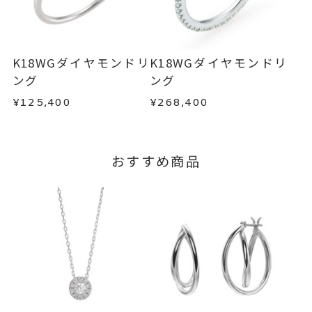
不良品の場合、またはご注文のお品と異なる場合
お届け予定日はご注文から2営業日以内にメールに
は、早急に商品を交換させていただきます。
てご案内いたします。
お手数ですが商品到着後7日間以内に、お電話また
詳しくは
こちら
はお問い合わせフォームよりご連絡ください。
K18WGダイヤモンドリ
K18WGダイヤモンドリ
この場合の返送料は弊社にて負担いたしますの
ング
ング
で、着払いにてご返送ください。
¥125,400
¥268,400
詳細は
こちら
おすすめ商品