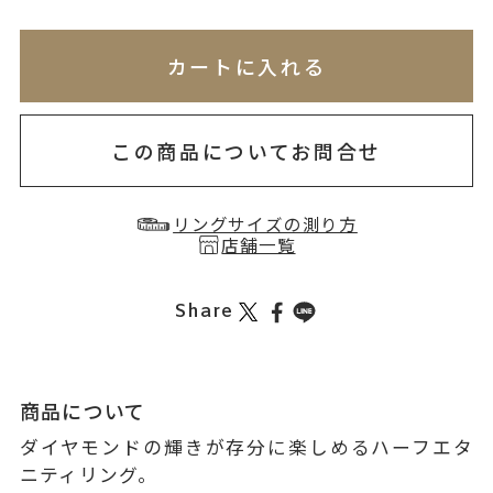
※刻印情報が入力されてないためカートに入れられ
無料刻印
(刻印について)
※必ず選択ください
カートに入れる
お届け目安：約1ヶ月半以内
を希望しない
印を希望する
この商品についてお問合せ
リングサイズの測り方
店舗一覧
Share
商品について
ダイヤモンドの輝きが存分に楽しめるハーフエタ
ニティリング。