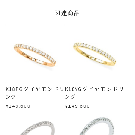
#-1～#19
リングサイズ
※メンバーシップ登録済みのお客さまは、マイペ
※#16からは22,000円(税込)の加
■お届け目安が「3営業日以内に発送」の商品
関連商品
ージの購入履歴一覧よりご注文状況をご確認いた
3営業日以内に発送いたします。
算料金を頂戴しております。
だけます。
ご注文状況が「注文済み」の場合に限り、キャ
サイズ直し #7以上 は±1まで可、
例：金曜日17時までのご注文→翌週火曜日までに
ンセルを承ります。
#6.5以下は不可
発送いたします。
メンバーシップ未登録のお客さまは、お問い合
リング幅 最大：約1.4mm/最
詳細
わせフォームよりご連絡ください。
■お届け目安が「約1ヶ月半以内～」の商品
小：約1.3mm
ご注文いただいてから在庫状況を確認いたしま
返品・交換
以下の場合、商品の返品・交換・返金
ハーフエタニティ
す。
は承りかねます。
リング
、
カテゴリー
・一度ご使用になった商品
・在庫のご用意ができる場合： 約1週間～1ヶ月以
ダイヤモンドリング
、
・受注生産の商品
K18PGダイヤモンドリ
K18YGダイヤモンドリ
内を目安に発送いたします。
・お客さまのお手元で傷や汚れが発生した商品
ング
ング
K18WGリング
、
・到着後ご連絡無く7日以上経過した商品
エタニティリング
¥149,600
¥149,600
・受注生産となる場合： 商品ページに記載のある
・刻印をお入れした商品
目安日数を頂戴し、一から製作いたします。
・販売期間が限定されている商品
-
刻印
・過度な交換・返品を繰り返している場合
※お急ぎの方はご注文前にお問い合わせくださ