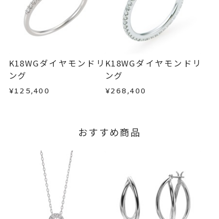
い。事前に現在の納期状況を確認いたします。
商品の品質には万全を期しておりますが、万が一
不良品の場合、またはご注文のお品と異なる場合
お届け予定日はご注文から2営業日以内にメールに
は、早急に商品を交換させていただきます。
てご案内いたします。
お手数ですが商品到着後7日間以内に、お電話また
詳しくは
こちら
はお問い合わせフォームよりご連絡ください。
K18WGダイヤモンドリ
K18WGダイヤモンドリ
この場合の返送料は弊社にて負担いたしますの
ング
ング
で、着払いにてご返送ください。
¥125,400
¥268,400
詳細は
こちら
おすすめ商品