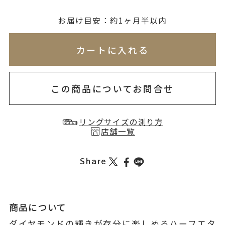
無料刻印
(刻印について)
お届け目安：約1ヶ月半以内
※必ず選択ください
※刻印情報が入力されてないためカートに入れられ
カートに入れる
を希望しない
印を希望する
この商品についてお問合せ
リングサイズの測り方
店舗一覧
Share
商品について
ダイヤモンドの輝きが存分に楽しめるハーフエタ