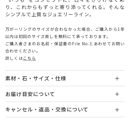
り、これからもずっと寄り添ってくれる。そんな
シンプルで上質なジュエリーライン。
万が一リングのサイズが合わなかった場合、ご購入から1年
以内は初回のサイズ直しを無料にて承っております。
ご購入者さまのお名前・保証書のFile No.とあわせてお問い
合わせください。
詳しくは
こちら
素材・石・サイズ・仕様
GL1208R001WDWG
品番
お届け目安について
商品ページの【お届け目安】をご確認くださいま
K18ホワイトゴールド
素材
キャンセル・返品・交換について
せ。
ダイヤモンド
0.13ct
石
ご注文およびご入金確認後、以下の日程にて発送
キャンセル
ご注文後でも、商品手配前のご注文に
いたします。
つきましてはキャンセルを承ります。