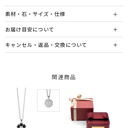
素材・石・サイズ・仕様
GL1422P001BLWB
品番
お届け目安について
商品ページの【お届け目安】をご確認くださいま
K18ホワイトゴールド
素材
キャンセル・返品・交換について
せ。
ブラックダイヤモンド
0.16ct
石
ご注文およびご入金確認後、以下の日程にて発送
キャンセル
ご注文後でも、商品手配前のご注文に
いたします。
ダイヤモンド
0.02ct
つきましてはキャンセルを承ります。
※メンバーシップ登録済みのお客さまは、マイペ
※石の色味には多少の個体差がご
■お届け目安が「3営業日以内に発送」の商品
関連商品
ージの購入履歴一覧よりご注文状況をご確認いた
ざいます。
3営業日以内に発送いたします。
だけます。
-
リングサイズ
ご注文状況が「注文済み」の場合に限り、キャ
例：金曜日17時までのご注文→翌週火曜日までに
ンセルを承ります。
花 直径：約5mm
詳細
発送いたします。
メンバーシップ未登録のお客さまは、お問い合
※ツメ部分 ブラックプレーティ
わせフォームよりご連絡ください。
■お届け目安が「約1ヶ月半以内～」の商品
ング
ご注文いただいてから在庫状況を確認いたしま
返品・交換
以下の場合、商品の返品・交換・返金