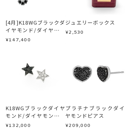
す。
は承りかねます。
イヤリングオーダー：可（有料）
・一度ご使用になった商品
※イヤリングオーダーをご希望の
・在庫のご用意ができる場合： 約1週間～1ヶ月以
・受注生産の商品
[4月]K18WGブラックダ
ジュエリーボックス
場合、
お問い合わせください。
内を目安に発送いたします。
・お客さまのお手元で傷や汚れが発生した商品
イヤモンド/ダイヤモン
¥2,530
・到着後ご連絡無く7日以上経過した商品
ドリバーシブルネック
ピアス
、
カテゴリー
¥147,400
・受注生産となる場合： 商品ページに記載のある
・刻印をお入れした商品
レス
ダイヤモンド
、
目安日数を頂戴し、一から製作いたします。
・販売期間が限定されている商品
K18WG
、
・過度な交換・返品を繰り返している場合
フラワー
、
※お急ぎの方はご注文前にお問い合わせくださ
い。事前に現在の納期状況を確認いたします。
カラーストーン
商品の品質には万全を期しておりますが、万が一
不良品の場合、またはご注文のお品と異なる場合
-
刻印
お届け予定日はご注文から2営業日以内にメールに
は、早急に商品を交換させていただきます。
てご案内いたします。
お手数ですが商品到着後7日間以内に、お電話また
詳しくは
こちら
はお問い合わせフォームよりご連絡ください。
K18WGブラックダイヤ
プラチナブラックダイ
この場合の返送料は弊社にて負担いたしますの
モンド/ダイヤモンドピ
ヤモンドピアス
で、着払いにてご返送ください。
アス
¥132,000
¥209,000
詳細は
こちら