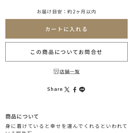
無料刻印
(刻印について)
お届け目安：約2ヶ月以内
※必ず選択ください
※刻印情報が入力されてないためカートに入れられ
カートに入れる
を希望しない
印を希望する
この商品についてお問合せ
店舗一覧
Share
商品について
身に着けていると幸せを運んでくれるといわれて