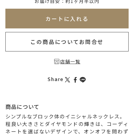
無料刻印
(刻印について)
お届け目安：約1ヶ月半以内
※必ず選択ください
※刻印情報が入力されてないためカートに入れられ
カートに入れる
を希望しない
印を希望する
この商品についてお問合せ
店舗一覧
Share
商品について
シンプルなブロック体のイニシャルネックレス。
程良い大きさとダイヤモンドの輝きは、コーディ
ネートを選ばないデザインで、オンオフを問わず