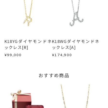
・過度な交換・返品を繰り返している場合
※お急ぎの方はご注文前にお問い合わせくださ
い。事前に現在の納期状況を確認いたします。
商品の品質には万全を期しておりますが、万が一
不良品の場合、またはご注文のお品と異なる場合
お届け予定日はご注文から2営業日以内にメールに
は、早急に商品を交換させていただきます。
てご案内いたします。
お手数ですが商品到着後7日間以内に、お電話また
詳しくは
こちら
はお問い合わせフォームよりご連絡ください。
K18YGダイヤモンドネ
K18WGダイヤモンドネ
この場合の返送料は弊社にて負担いたしますの
ックレス[R]
ックレス[A]
で、着払いにてご返送ください。
¥99,000
¥174,900
詳細は
こちら
おすすめ商品