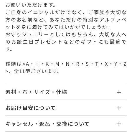
お使いいただけます。
ご自身のイニシャルだけでなく、ご家族や大切な
方のお名前など、あなただけの特別なアルファベ
ットを身に着けてみてはいかがでしょうか。
お守りジュエリーとしてはもちろん、大切な人へ
のお誕生日プレゼントなどのギフトにも最適で
す。
種類は<
A
・
H
・
K
・
M
・
N
・
R
・
S
・
T
・
X
・
Y
・
Z
>、全11型ございます。
素材・石・サイズ・仕様
GL1424N0R1WDYG
品番
お届け目安について
商品ページの【お届け目安】をご確認くださいま
K18イエローゴールド
素材
キャンセル・返品・交換について
せ。