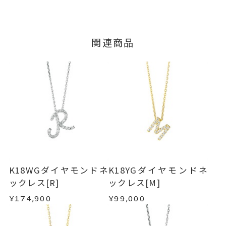
ダイヤモンド
0.05ct
石
ご注文およびご入金確認後、以下の日程にて発送
キャンセル
ご注文後でも、商品手配前のご注文に
いたします。
つきましてはキャンセルを承ります。
-
リングサイズ
※メンバーシップ登録済みのお客さまは、マイペ
■お届け目安が「3営業日以内に発送」の商品
関連商品
ージの購入履歴一覧よりご注文状況をご確認いた
チェーン全長(取り外し不可) 40c
詳細
3営業日以内に発送いたします。
だけます。
m
ご注文状況が「注文済み」の場合に限り、キャ
トップ 縦：約7.3mm 横：約7.1
例：金曜日17時までのご注文→翌週火曜日までに
ンセルを承ります。
発送いたします。
mm
メンバーシップ未登録のお客さまは、お問い合
わせフォームよりご連絡ください。
ネックレス
、
カテゴリー
■お届け目安が「約1ヶ月半以内～」の商品
ダイヤモンド
、
ご注文いただいてから在庫状況を確認いたしま
返品・交換
以下の場合、商品の返品・交換・返金
す。
K18YG
、
は承りかねます。
・一度ご使用になった商品
イニシャル
・在庫のご用意ができる場合： 約1週間～1ヶ月以
・受注生産の商品
K18WGダイヤモンドネ
K18YGダイヤモンドネ
-
刻印
内を目安に発送いたします。
・お客さまのお手元で傷や汚れが発生した商品
ックレス[R]
ックレス[M]
・到着後ご連絡無く7日以上経過した商品
¥174,900
¥99,000
・受注生産となる場合： 商品ページに記載のある
・刻印をお入れした商品
目安日数を頂戴し、一から製作いたします。
・販売期間が限定されている商品