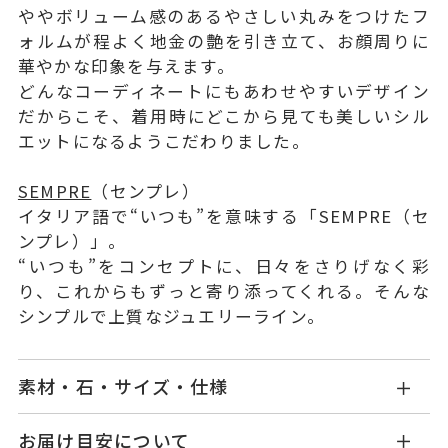
ややボリューム感のあるやさしい丸みをつけたフ
ォルムが程よく地金の艶を引き立て、お顔周りに
華やかな印象を与えます。
どんなコーディネートにもあわせやすいデザイン
だからこそ、着用時にどこから見ても美しいシル
エットになるようこだわりました。
SEMPRE
（センプレ）
イタリア語で“いつも”を意味する「SEMPRE（セ
ンプレ）」。
“いつも”をコンセプトに、日々をさりげなく彩
り、これからもずっと寄り添ってくれる。そんな
シンプルで上質なジュエリーライン。
素材・石・サイズ・仕様
GL20C4P001XXYG1
品番
お届け目安について