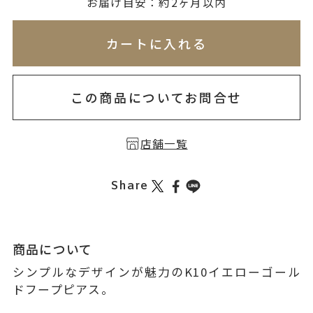
無料刻印
(刻印について)
お届け目安：約2ヶ月以内
※必ず選択ください
※刻印情報が入力されてないためカートに入れられ
カートに入れる
を希望しない
印を希望する
この商品についてお問合せ
店舗一覧
Share
商品について
シンプルなデザインが魅力のK10イエローゴール
ドフープピアス。