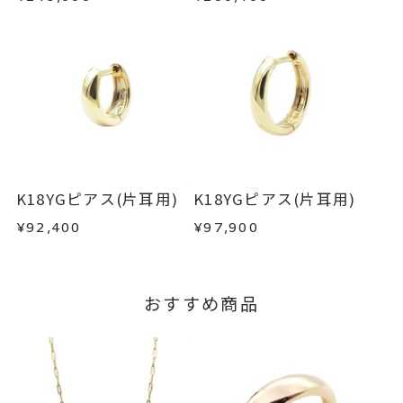
・到着後ご連絡無く7日以上経過した商品
・受注生産となる場合： 商品ページに記載のある
・刻印をお入れした商品
目安日数を頂戴し、一から製作いたします。
・販売期間が限定されている商品
・過度な交換・返品を繰り返している場合
※お急ぎの方はご注文前にお問い合わせくださ
い。事前に現在の納期状況を確認いたします。
商品の品質には万全を期しておりますが、万が一
不良品の場合、またはご注文のお品と異なる場合
お届け予定日はご注文から2営業日以内にメールに
は、早急に商品を交換させていただきます。
てご案内いたします。
お手数ですが商品到着後7日間以内に、お電話また
K18YGピアス(片耳用)
K18YGピアス(片耳用)
詳しくは
こちら
はお問い合わせフォームよりご連絡ください。
¥92,400
¥97,900
この場合の返送料は弊社にて負担いたしますの
で、着払いにてご返送ください。
詳細は
こちら
おすすめ商品