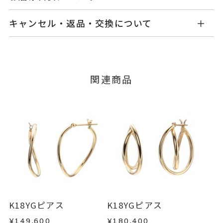
商品ページの【お届け目安】をご確認くださいま
K10イエローゴールド
素材
キャンセル・返品・交換について
せ。
-
石
ご注文およびご入金確認後、以下の日程にて発送
キャンセル
ご注文後でも、商品手配前のご注文に
いたします。
つきましてはキャンセルを承ります。
-
リングサイズ
※メンバーシップ登録済みのお客さまは、マイペ
■お届け目安が「3営業日以内に発送」の商品
関連商品
ージの購入履歴一覧よりご注文状況をご確認いた
縦：約9.8mm 横：約10.7mm 厚
詳細
3営業日以内に発送いたします。
だけます。
さ：約2.5mm
ご注文状況が「注文済み」の場合に限り、キャ
イヤリング加工：不可
例：金曜日17時までのご注文→翌週火曜日までに
ンセルを承ります。
発送いたします。
メンバーシップ未登録のお客さまは、お問い合
ピアス
、
カテゴリー
わせフォームよりご連絡ください。
石なし
、
■お届け目安が「約1ヶ月半以内～」の商品
K10YG
、
ご注文いただいてから在庫状況を確認いたしま
返品・交換
以下の場合、商品の返品・交換・返金
す。
フープ
、
は承りかねます。
・一度ご使用になった商品
地金
・在庫のご用意ができる場合： 約1週間～1ヶ月以
・受注生産の商品
K18YGピアス
K18YGピアス
-
刻印
内を目安に発送いたします。
・お客さまのお手元で傷や汚れが発生した商品
¥149,600
¥180,400