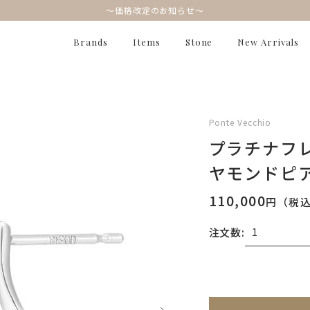
～価格改定のお知らせ～
Brands
Items
Stone
New Arrivals
Ponte Vecchio
プラチナフ
ヤモンドピ
110,000
円（税
注文数:
無料刻印
(刻印につ
※刻印情報が入力さ
刻印を希望しない
刻印を希望する