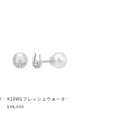
急に商品を交換させていただきます。
イヤ
K10WGフレッシュウォーター
パール/ホワイトトパーズピア
¥38,500
ス