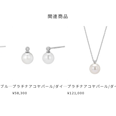
限り、キャンセルを承ります。
火曜日までに発送いたします。
、お問い合わせフォームよりご連絡ください。
関連商品
の商品
交換・返金は承りかねます。
横：約9.6mm 厚さ：約6.8mm
いたします。
チ部分 プラチナ900
不可
間～1ヶ月以内を目安に発送いたします。
した商品
商品
に記載のある目安日数を頂戴し、一から製作いたします。
ンド
、
パール
、
ピュアプラチナ999
、
プラチナ
せください。事前に現在の納期状況を確認いたします。
場合
内にメールにてご案内いたします。
が、万が一不良品の場合、またはご注文のお品と異なる場合は、早
、お電話またはお問い合わせフォームよりご連絡ください。
しますので、着払いにてご返送ください。
/ブルー
プラチナアコヤパール/ダイヤ
プラチナアコヤパール/ダ
ピアス
モンドピアス
モンドネックレス
¥58,300
¥121,000