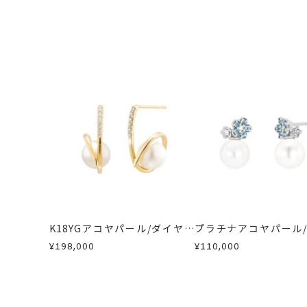
ご注文状況が「注文済み」の場合に
例：金曜日17時までのご注文→翌週
リングサイズ
-
メンバーシップ未登録のお客さまは
■お届け目安が「約1ヶ月半以内～」
返品・交換
以下の場合、商品の返品・
縦：約13.1mm 
詳細
ご注文いただいてから在庫状況を確認
・一度ご使用になった商品
※ポスト、キャッ
・受注生産の商品
イヤリング加工：
・在庫のご用意ができる場合： 約1週
・お客さまのお手元で傷や汚れが発生
・到着後ご連絡無く7日以上経過した
・受注生産となる場合： 商品ページ
カテゴリー
ピアス
、
ダイヤモ
・刻印をお入れした商品
・販売期間が限定されている商品
※お急ぎの方はご注文前にお問い合わ
刻印
-
・過度な交換・返品を繰り返している
お届け予定日はご注文から2営業日以
商品の品質には万全を期しております
詳しくは
こちら
お手数ですが商品到着後7日間以内に
この場合の返送料は弊社にて負担いた
K18YGアコヤパール/ダイヤモ
プラチナアコヤパール
詳細は
こちら
ンドピアス
トパーズ/ダイヤモンド
¥198,000
¥110,000