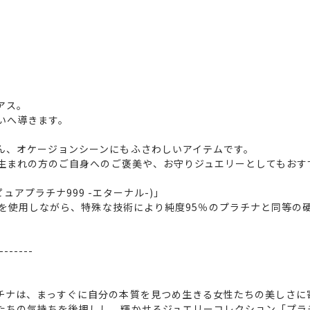
アス。
いへ導きます。
ん、オケージョンシーンにもふさわしいアイテムです。
月生まれの方のご自身へのご褒美や、お守りジュエリーとしてもおす
L-(ピュアプラチナ999 -エターナル-)」
ナを使用しながら、特殊な技術により純度95％のプラチナと同等
-------
チナは、まっすぐに自分の本質を見つめ生きる女性たちの美しさに
たちの気持ちを後押しし、輝かせるジュエリーコレクション「プラ