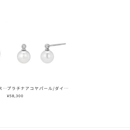
スレ
プラチナアコヤパール/ダイヤ
モンドピアス
¥58,300