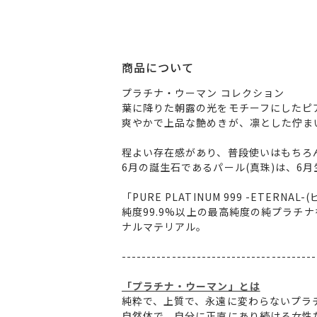
商品について
プラチナ・ウーマン コレクション
葉に降りた朝露の光をモチーフにしたピ
爽やかで上品な艶めきが、凛とした佇ま
程よい存在感があり、普段使いはもちろ
6月の誕生石であるパール(真珠)は、6
「PURE PLATINUM 999 -ETERNA
純度99.9%以上の最高純度の純プラチ
ナルマテリアル。
---------------------------------------
「プラチナ・ウーマン」とは
純粋で、上質で、永遠に変わらないプラ
自然体で、自分に正直にあり続ける女性