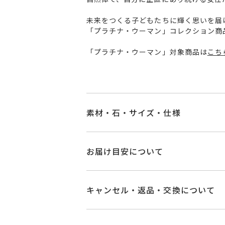
未来をつくる子どもたちに輝く思いを届
「プラチナ・ウーマン」コレクション商品
「プラチナ・ウーマン」対象商品は
こち
素材・石・サイズ・仕様
品番
GL2301P001FP
お届け目安について
素材
Pt999
/Pt900
商品ページの【お届け目安】をご確認
ご注文およびご入金確認後、以下の日
キャンセル・返品・交換について
フレッシュウォー
石
■お届け目安が「3営業日以内に発送
※パールの色味に
キャンセル
ご注文後でも、商品手配前
3営業日以内に発送いたします。
ダイヤモンド
0.0
※メンバーシップ登録済みのお客さま