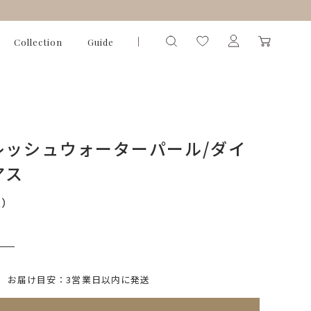
Collection
Guide
レッシュウォーターパール/ダイ
アス
込）
いて)
※必ず選択ください
お届け目安：3営業日以内に発送
れてないためカートに入れられません