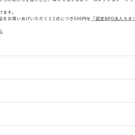
けます。
をお買いあげいただくと1点につき500円を
「認定NPO法人カタ
ら
M9H
くださいませ。
程にて発送いたします。
ターパール
」の商品
は多少の個体差がございます。
のご注文につきましてはキャンセルを承ります。
4ct
は、マイページの購入履歴一覧よりご注文状況をご確認いただけま