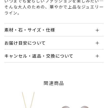
いつまでも愛らしいファッションを楽しみたい―
そんな大人のための、華やかで上品なジュエリー
ライン。
素材・石・サイズ・仕様
GL2321P001FPYG1
品番
お届け目安について
商品ページの【お届け目安】をご確認くださいま
K10イエローゴールド
素材
キャンセル・返品・交換について
せ。
ダイヤモンド
0.02ct
石
ご注文およびご入金確認後、以下の日程にて発送
キャンセル
ご注文後でも、商品手配前のご注文に
いたします。
フレッシュウォーターパール
つきましてはキャンセルを承ります。
※メンバーシップ登録済みのお客さまは、マイペ
※パールの色味には多少の個体差
■お届け目安が「3営業日以内に発送」の商品
関連商品
ージの購入履歴一覧よりご注文状況をご確認いた
がございます。
3営業日以内に発送いたします。
だけます。
-
リングサイズ
ご注文状況が「注文済み」の場合に限り、キャ
例：金曜日17時までのご注文→翌週火曜日までに
ンセルを承ります。
縦：約15mm 横：約16.7mm 厚
詳細
発送いたします。
メンバーシップ未登録のお客さまは、お問い合