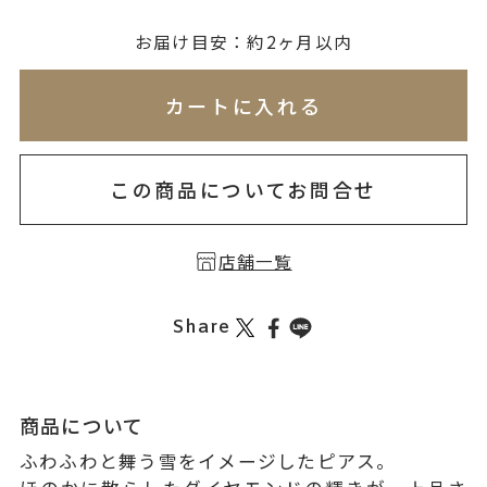
無料刻印
(刻印について)
お届け目安：約2ヶ月以内
※必ず選択ください
※刻印情報が入力されてないためカートに入れられ
カートに入れる
を希望しない
印を希望する
この商品についてお問合せ
店舗一覧
Share
商品について
ふわふわと舞う雪をイメージしたピアス。