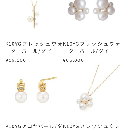
さ：約11.3mm
わせフォームよりご連絡ください。
■お届け目安が「約1ヶ月半以内～」の商品
イヤリング加工：不可
ご注文いただいてから在庫状況を確認いたしま
返品・交換
以下の場合、商品の返品・交換・返金
ピアス
、
カテゴリー
す。
は承りかねます。
ダイヤモンド
、
・一度ご使用になった商品
・在庫のご用意ができる場合： 約1週間～1ヶ月以
パール
、
・受注生産の商品
K10YGフレッシュウォ
K10YGフレッシュウォ
内を目安に発送いたします。
・お客さまのお手元で傷や汚れが発生した商品
ーターパール/ダイヤモ
ーターパール/ダイヤモ
K10YG
・到着後ご連絡無く7日以上経過した商品
ンドネックレス
ンドピアス
¥56,100
¥66,000
・受注生産となる場合： 商品ページに記載のある
-
刻印
・刻印をお入れした商品
目安日数を頂戴し、一から製作いたします。
・販売期間が限定されている商品
・過度な交換・返品を繰り返している場合
※お急ぎの方はご注文前にお問い合わせくださ
い。事前に現在の納期状況を確認いたします。
商品の品質には万全を期しておりますが、万が一
不良品の場合、またはご注文のお品と異なる場合
お届け予定日はご注文から2営業日以内にメールに
は、早急に商品を交換させていただきます。
てご案内いたします。
お手数ですが商品到着後7日間以内に、お電話また
詳しくは
こちら
はお問い合わせフォームよりご連絡ください。
K10YGアコヤパール/ダ
K10YGフレッシュウォ
この場合の返送料は弊社にて負担いたしますの