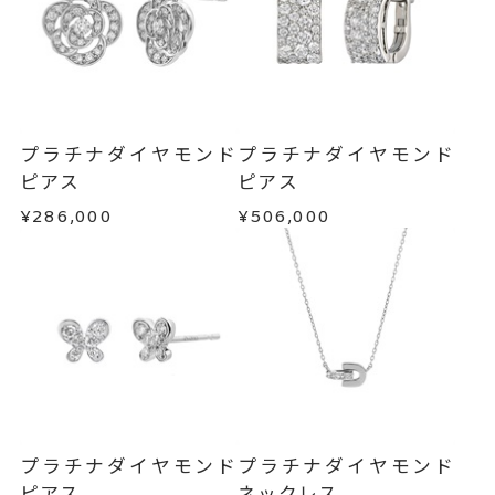
わせフォームよりご連絡ください。
イヤリング加工：不可
■お届け目安が「約1ヶ月半以内～」の商品
ピアス
、
カテゴリー
ご注文いただいてから在庫状況を確認いたしま
返品・交換
以下の場合、商品の返品・交換・返金
す。
ダイヤモンドピアス
、
は承りかねます。
・一度ご使用になった商品
ピュアプラチナ999ピアス
、
・在庫のご用意ができる場合： 約1週間～1ヶ月以
・受注生産の商品
プラチナダイヤモンド
プラチナダイヤモンド
プラチナピアス
、
内を目安に発送いたします。
・お客さまのお手元で傷や汚れが発生した商品
ピアス
ピアス
フラワーピアス
・到着後ご連絡無く7日以上経過した商品
¥286,000
¥506,000
・受注生産となる場合： 商品ページに記載のある
・刻印をお入れした商品
-
刻印
目安日数を頂戴し、一から製作いたします。
・販売期間が限定されている商品
・過度な交換・返品を繰り返している場合
※お急ぎの方はご注文前にお問い合わせくださ
い。事前に現在の納期状況を確認いたします。
商品の品質には万全を期しておりますが、万が一
不良品の場合、またはご注文のお品と異なる場合
お届け予定日はご注文から2営業日以内にメールに
は、早急に商品を交換させていただきます。
てご案内いたします。
お手数ですが商品到着後7日間以内に、お電話また
詳しくは
こちら
はお問い合わせフォームよりご連絡ください。
プラチナダイヤモンド
プラチナダイヤモンド
この場合の返送料は弊社にて負担いたしますの
ピアス
ネックレス