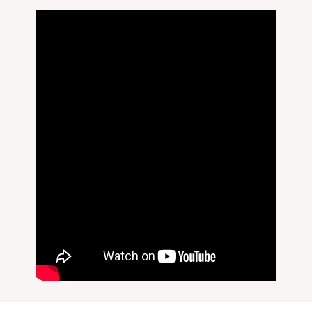
無料刻印
(刻印について)
※必ず選択ください
を希望しない
印を希望する