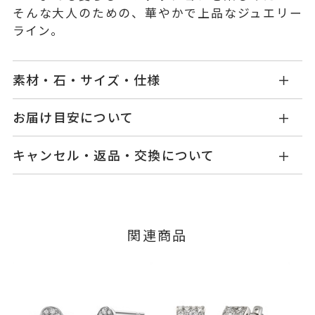
そんな大人のための、華やかで上品なジュエリー
ライン。
素材・石・サイズ・仕様
GL2323P001WDM9H
品番
お届け目安について
商品ページの【お届け目安】をご確認くださいま
Pt999
/Pt900/Pt850
素材
キャンセル・返品・交換について
せ。
ダイヤモンド
0.32ct
石
ご注文およびご入金確認後、以下の日程にて発送
キャンセル
ご注文後でも、商品手配前のご注文に
いたします。
つきましてはキャンセルを承ります。
-
リングサイズ
※メンバーシップ登録済みのお客さまは、マイペ
■お届け目安が「3営業日以内に発送」の商品
関連商品
ージの購入履歴一覧よりご注文状況をご確認いた
縦：約10.7mm 横：約10.7mm 厚
詳細
3営業日以内に発送いたします。
だけます。
さ：約3.1mm
ご注文状況が「注文済み」の場合に限り、キャ
※ポスト部分 プラチナ900
例：金曜日17時までのご注文→翌週火曜日までに
ンセルを承ります。
発送いたします。
※キャッチ部分 プラチナ850
メンバーシップ未登録のお客さまは、お問い合