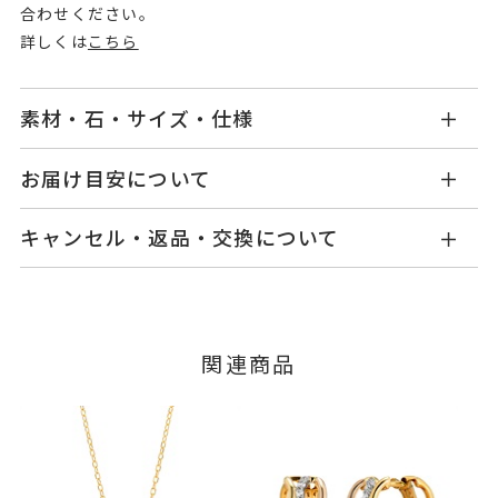
合わせください。
詳しくは
こちら
素材・石・サイズ・仕様
GL2403R001WD3C
品番
お届け目安について
商品ページの【お届け目安】をご確認くださいま
Pt950
/
K18イエローゴールド
/
K18
素材
キャンセル・返品・交換について
せ。
ピンクゴールド
ご注文およびご入金確認後、以下の日程にて発送
キャンセル
ご注文後でも、商品手配前のご注文に
ダイヤモンド
0.08ct
石
いたします。
つきましてはキャンセルを承ります。
※メンバーシップ登録済みのお客さまは、マイペ
#6～#16
リングサイズ
■お届け目安が「3営業日以内に発送」の商品
関連商品
ージの購入履歴一覧よりご注文状況をご確認いた
※#16のみ22,000円(税込)の加算
3営業日以内に発送いたします。
だけます。
料金を頂戴しております。
ご注文状況が「注文済み」の場合に限り、キャ
例：金曜日17時までのご注文→翌週火曜日までに
サイズ直し ±1まで可
ンセルを承ります。
発送いたします。
メンバーシップ未登録のお客さまは、お問い合
リング幅 最大：約7.5mm/最
詳細