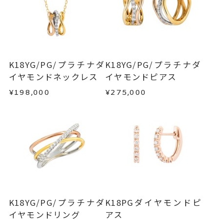
わせフォームよりご連絡ください。
小：約2.5mm
■お届け目安が「約1ヶ月半以内～」の商品
ご注文いただいてから在庫状況を確認いたしま
返品・交換
以下の場合、商品の返品・交換・返金
リング
、
カテゴリー
す。
は承りかねます。
ダイヤモンドリング
、
・一度ご使用になった商品
K18YGリング
、
・在庫のご用意ができる場合： 約1週間～1ヶ月以
・受注生産の商品
K18YG/PG/プラチナダ
K18YG/PG/プラチナダ
内を目安に発送いたします。
K18PGリング
、
・お客さまのお手元で傷や汚れが発生した商品
イヤモンドネックレス
イヤモンドピアス
・到着後ご連絡無く7日以上経過した商品
プラチナリング
¥198,000
¥275,000
・受注生産となる場合： 商品ページに記載のある
・刻印をお入れした商品
-
刻印
目安日数を頂戴し、一から製作いたします。
・販売期間が限定されている商品
・過度な交換・返品を繰り返している場合
※お急ぎの方はご注文前にお問い合わせくださ
い。事前に現在の納期状況を確認いたします。
商品の品質には万全を期しておりますが、万が一
不良品の場合、またはご注文のお品と異なる場合
お届け予定日はご注文から2営業日以内にメールに
は、早急に商品を交換させていただきます。
てご案内いたします。
お手数ですが商品到着後7日間以内に、お電話また
詳しくは
こちら
はお問い合わせフォームよりご連絡ください。
K18YG/PG/プラチナダ
K18PGダイヤモンドピ
この場合の返送料は弊社にて負担いたしますの
イヤモンドリング
アス