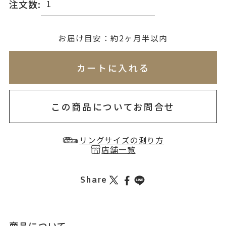
注文数:
無料刻印
(刻印について)
お届け目安：約2ヶ月半以内
※必ず選択ください
※刻印情報が入力されてないためカートに入れられ
カートに入れる
を希望しない
印を希望する
この商品についてお問合せ
リングサイズの測り方
店舗一覧
Share
商品について