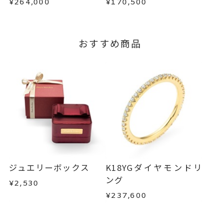
¥264,000
¥170,500
詳細は
こちら
おすすめ商品
ジュエリーボックス
K18YGダイヤモンドリ
ング
¥2,530
¥237,600