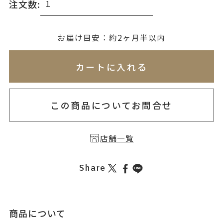
注文数:
無料刻印
(刻印について)
お届け目安：約2ヶ月半以内
※必ず選択ください
※刻印情報が入力されてないためカートに入れられ
カートに入れる
を希望しない
印を希望する
この商品についてお問合せ
店舗一覧
Share
商品について