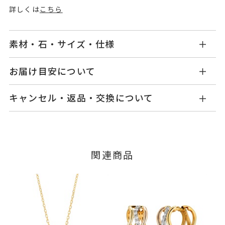
詳しくは
こちら
素材・石・サイズ・仕様
GL2403R001WD3C
品番
お届け目安について
商品ページの【お届け目安】をご確認くださいま
Pt950
/
K18イエローゴールド
/
K18
素材
キャンセル・返品・交換について
せ。
ピンクゴールド
ご注文およびご入金確認後、以下の日程にて発送
キャンセル
ご注文後でも、商品手配前のご注文に
ダイヤモンド
0.08ct
石
いたします。
つきましてはキャンセルを承ります。
※メンバーシップ登録済みのお客さまは、マイペ
#6～#16
リングサイズ
■お届け目安が「3営業日以内に発送」の商品
関連商品
ージの購入履歴一覧よりご注文状況をご確認いた
※#16のみ22,000円(税込)の加算
3営業日以内に発送いたします。
だけます。
料金を頂戴しております。
ご注文状況が「注文済み」の場合に限り、キャ
例：金曜日17時までのご注文→翌週火曜日までに
サイズ直し ±1まで可
ンセルを承ります。
発送いたします。
メンバーシップ未登録のお客さまは、お問い合
リング幅 最大：約7.5mm/最
詳細
わせフォームよりご連絡ください。