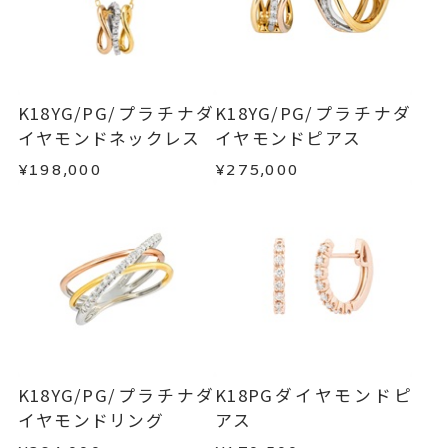
小：約2.5mm
■お届け目安が「約1ヶ月半以内～」の商品
ご注文いただいてから在庫状況を確認いたしま
返品・交換
以下の場合、商品の返品・交換・返金
リング
、
カテゴリー
す。
は承りかねます。
ダイヤモンド
、
・一度ご使用になった商品
K18YG
、
・在庫のご用意ができる場合： 約1週間～1ヶ月以
・受注生産の商品
K18YG/PG/プラチナダ
K18YG/PG/プラチナダ
内を目安に発送いたします。
K18PG
、
・お客さまのお手元で傷や汚れが発生した商品
イヤモンドネックレス
イヤモンドピアス
・到着後ご連絡無く7日以上経過した商品
プラチナ
¥198,000
¥275,000
・受注生産となる場合： 商品ページに記載のある
・刻印をお入れした商品
-
刻印
目安日数を頂戴し、一から製作いたします。
・販売期間が限定されている商品
・過度な交換・返品を繰り返している場合
※お急ぎの方はご注文前にお問い合わせくださ
い。事前に現在の納期状況を確認いたします。
商品の品質には万全を期しておりますが、万が一
不良品の場合、またはご注文のお品と異なる場合
お届け予定日はご注文から2営業日以内にメールに
は、早急に商品を交換させていただきます。
てご案内いたします。
お手数ですが商品到着後7日間以内に、お電話また
詳しくは
こちら
はお問い合わせフォームよりご連絡ください。
K18YG/PG/プラチナダ
K18PGダイヤモンドピ
この場合の返送料は弊社にて負担いたしますの
イヤモンドリング
アス
で、着払いにてご返送ください。