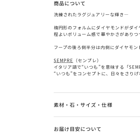
商品について
洗練されたラグジュアリーな輝き―
楕円形のフォルムにダイヤモンドがダイ
程よいボリューム感で華やかさがありつ
フープの後ろ側半分は内側にダイヤモン
SEMPRE
（センプレ）
イタリア語で“いつも”を意味する「SEM
“いつも”をコンセプトに、日々をさり
素材・石・サイズ・仕様
品番
GL2443P001WD
お届け目安について