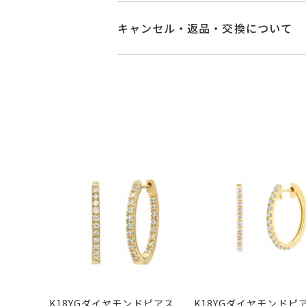
素材
Pt950
商品ページの【お届け目安】をご確認
ご注文およびご入金確認後、以下の日
キャンセル・返品・交換について
石
ダイヤモンド
0.3
■お届け目安が「3営業日以内に発送
キャンセル
ご注文後でも、商品手配前
3営業日以内に発送いたします。
※メンバーシップ登録済みのお客さま
リングサイズ
-
ご注文状況が「注文済み」の場合に
例：金曜日17時までのご注文→翌週
メンバーシップ未登録のお客さまは
縦：約18mm 横：
詳細
■お届け目安が「約1ヶ月半以内～」
イヤリング加工：
返品・交換
以下の場合、商品の返品・
ご注文いただいてから在庫状況を確認
・一度ご使用になった商品
・受注生産の商品
・在庫のご用意ができる場合： 約1週
カテゴリー
ピアス
、
ダイヤモ
・お客さまのお手元で傷や汚れが発生
・到着後ご連絡無く7日以上経過した
・受注生産となる場合： 商品ページ
・刻印をお入れした商品
刻印
-
・販売期間が限定されている商品
※お急ぎの方はご注文前にお問い合わ
・過度な交換・返品を繰り返している
お届け予定日はご注文から2営業日以
商品の品質には万全を期しております
詳しくは
こちら
お手数ですが商品到着後7日間以内に
この場合の返送料は弊社にて負担いた
K18YGダイヤモンドピアス
K18YGダイヤモンドピ
詳細は
こちら