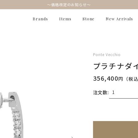
～価格改定のお知らせ～
Brands
Items
Stone
New Arrivals
Ponte Vecchio
プラチナダ
356,400
円（税
注文数:
無料刻印
(刻印につ
※刻印情報が入力さ
刻印を希望しない
刻印を希望する