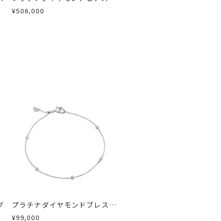
¥506,000
グ
プラチナダイヤモンドブレスレ
ット
¥99,000