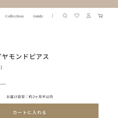
Collection
Guide
イヤモンドピアス
込）
いて)
※必ず選択ください
お届け目安：約2ヶ月半以内
れてないためカートに入れられません
カートに入れる