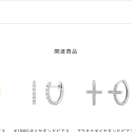
くださいませ。
程にて発送いたします。
0ct
」の商品
のご注文につきましてはキャンセルを承ります。
は、マイページの購入履歴一覧よりご注文状況をご確認いただけま
限り、キャンセルを承ります。
火曜日までに発送いたします。
、お問い合わせフォームよりご連絡ください。
約13.4mm 厚さ：約1.7mm
関連商品
の商品
不可
交換・返金は承りかねます。
いたします。
間～1ヶ月以内を目安に発送いたします。
ンド
、
プラチナ
、
エタニティ
、
フープ
した商品
商品
に記載のある目安日数を頂戴し、一から製作いたします。
せください。事前に現在の納期状況を確認いたします。
場合
内にメールにてご案内いたします。
が、万が一不良品の場合、またはご注文のお品と異なる場合は、早
、お電話またはお問い合わせフォームよりご連絡ください。
しますので、着払いにてご返送ください。
アス
K18WGダイヤモンドピアス
プラチナダイヤモンドピア