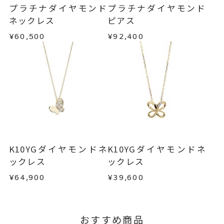
・在庫のご用意ができる場合： 約1週間～1ヶ月以
・受注生産の商品
プラチナダイヤモンド
プラチナダイヤモンド
バタフライネックレス
内を目安に発送いたします。
・お客さまのお手元で傷や汚れが発生した商品
ネックレス
ピアス
-
刻印
・到着後ご連絡無く7日以上経過した商品
¥60,500
¥92,400
・受注生産となる場合： 商品ページに記載のある
・刻印をお入れした商品
目安日数を頂戴し、一から製作いたします。
・販売期間が限定されている商品
・過度な交換・返品を繰り返している場合
※お急ぎの方はご注文前にお問い合わせくださ
い。事前に現在の納期状況を確認いたします。
商品の品質には万全を期しておりますが、万が一
不良品の場合、またはご注文のお品と異なる場合
お届け予定日はご注文から2営業日以内にメールに
は、早急に商品を交換させていただきます。
てご案内いたします。
お手数ですが商品到着後7日間以内に、お電話また
詳しくは
こちら
はお問い合わせフォームよりご連絡ください。
K10YGダイヤモンドネ
K10YGダイヤモンドネ
この場合の返送料は弊社にて負担いたしますの
ックレス
ックレス
で、着払いにてご返送ください。
¥64,900
¥39,600
詳細は
こちら
おすすめ商品