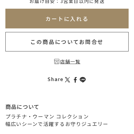
無料刻印
(刻印について)
お届け目安：3営業日以内に発送
※必ず選択ください
※刻印情報が入力されてないためカートに入れられ
カートに入れる
を希望しない
印を希望する
この商品についてお問合せ
店舗一覧
Share
商品について
プラチナ・ウーマン コレクション
幅広いシーンで活躍するお守りジュエリー