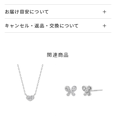
GL2504N001WDM5
品番
お届け目安について
商品ページの【お届け目安】をご確認くださいま
Pt950
/Pt850
素材
キャンセル・返品・交換について
せ。
ダイヤモンド
0.04ct
石
ご注文およびご入金確認後、以下の日程にて発送
キャンセル
ご注文後でも、商品手配前のご注文に
いたします。
つきましてはキャンセルを承ります。
-
リングサイズ
※メンバーシップ登録済みのお客さまは、マイペ
■お届け目安が「3営業日以内に発送」の商品
関連商品
ージの購入履歴一覧よりご注文状況をご確認いた
チェーン全長(取り外し不可) 43c
詳細
3営業日以内に発送いたします。
だけます。
m
ご注文状況が「注文済み」の場合に限り、キャ
トップ 縦：約4.8mm 横：約5.7
例：金曜日17時までのご注文→翌週火曜日までに
ンセルを承ります。
発送いたします。
mm 厚さ：約1.5mm
メンバーシップ未登録のお客さまは、お問い合
わせフォームよりご連絡ください。
※チェーン部分:プラチナ850
■お届け目安が「約1ヶ月半以内～」の商品
ネックレス
、
カテゴリー
ご注文いただいてから在庫状況を確認いたしま
返品・交換
以下の場合、商品の返品・交換・返金
す。
ダイヤモンドネックレス
、
は承りかねます。
・一度ご使用になった商品
プラチナネックレス
、