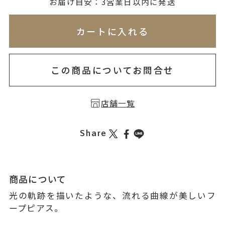
無料刻印
(刻印について)
お届け目安：3営業日以内に発送
※必ず選択ください
※刻印情報が入力されてないためカートに入れられ
カートに入れる
を希望しない
印を希望する
この商品についてお問合せ
店舗一覧
Share
商品について
光の軌跡を描いたような、流れる曲線が美しいフ
ープピアス。