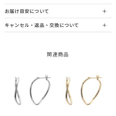
KG1806P001XXPG
品番
お届け目安について
商品ページの【お届け目安】をご確認くださいま
K18ピンクゴールド
素材
キャンセル・返品・交換について
せ。
-
石
ご注文およびご入金確認後、以下の日程にて発送
キャンセル
ご注文後でも、商品手配前のご注文に
いたします。
つきましてはキャンセルを承ります。
-
リングサイズ
※メンバーシップ登録済みのお客さまは、マイペ
■お届け目安が「3営業日以内に発送」の商品
関連商品
ージの購入履歴一覧よりご注文状況をご確認いた
縦：約27mm 横：約27mm
詳細
3営業日以内に発送いたします。
だけます。
イヤリング加工：不可
ご注文状況が「注文済み」の場合に限り、キャ
例：金曜日17時までのご注文→翌週火曜日までに
ンセルを承ります。
ピアス
、
カテゴリー
発送いたします。
メンバーシップ未登録のお客さまは、お問い合
石なし
、
わせフォームよりご連絡ください。
K18PG
、
■お届け目安が「約1ヶ月半以内～」の商品
地金
ご注文いただいてから在庫状況を確認いたしま
返品・交換
以下の場合、商品の返品・交換・返金
す。
は承りかねます。
-
刻印
・一度ご使用になった商品