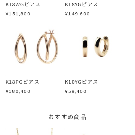
・在庫のご用意ができる場合： 約1週間～1ヶ月以
・受注生産の商品
K18WGピアス
K18YGピアス
内を目安に発送いたします。
・お客さまのお手元で傷や汚れが発生した商品
¥151,800
¥149,600
・到着後ご連絡無く7日以上経過した商品
・受注生産となる場合： 商品ページに記載のある
・刻印をお入れした商品
目安日数を頂戴し、一から製作いたします。
・販売期間が限定されている商品
・過度な交換・返品を繰り返している場合
※お急ぎの方はご注文前にお問い合わせくださ
い。事前に現在の納期状況を確認いたします。
商品の品質には万全を期しておりますが、万が一
不良品の場合、またはご注文のお品と異なる場合
お届け予定日はご注文から2営業日以内にメールに
は、早急に商品を交換させていただきます。
てご案内いたします。
お手数ですが商品到着後7日間以内に、お電話また
K18PGピアス
K10YGピアス
詳しくは
こちら
はお問い合わせフォームよりご連絡ください。
¥180,400
¥59,400
この場合の返送料は弊社にて負担いたしますの
で、着払いにてご返送ください。
詳細は
こちら
おすすめ商品