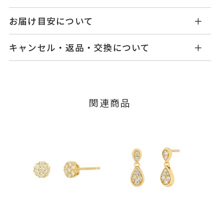
KW2206P001WDYG
品番
お届け目安について
商品ページの【お届け目安】をご確認くださいま
K18イエローゴールド
素材
キャンセル・返品・交換について
せ。
ダイヤモンド
0.04ct
石
ご注文およびご入金確認後、以下の日程にて発送
キャンセル
ご注文後でも、商品手配前のご注文に
いたします。
つきましてはキャンセルを承ります。
-
リングサイズ
※メンバーシップ登録済みのお客さまは、マイペ
■お届け目安が「3営業日以内に発送」の商品
関連商品
ージの購入履歴一覧よりご注文状況をご確認いた
縦：約16.2mm 横：約13.5mm 厚
詳細
3営業日以内に発送いたします。
だけます。
さ：約4.2mm
ご注文状況が「注文済み」の場合に限り、キャ
イヤリング加工：不可
例：金曜日17時までのご注文→翌週火曜日までに
ンセルを承ります。
発送いたします。
メンバーシップ未登録のお客さまは、お問い合
ピアス
、
カテゴリー
わせフォームよりご連絡ください。
ダイヤモンド
、
■お届け目安が「約1ヶ月半以内～」の商品
K18YG
、
ご注文いただいてから在庫状況を確認いたしま
返品・交換
以下の場合、商品の返品・交換・返金
す。
パヴェ
は承りかねます。
・一度ご使用になった商品