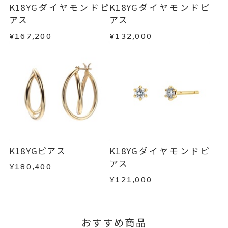
-
刻印
・在庫のご用意ができる場合： 約1週間～1ヶ月以
・受注生産の商品
K18YGダイヤモンドピ
K18YGダイヤモンドピ
内を目安に発送いたします。
・お客さまのお手元で傷や汚れが発生した商品
アス
アス
・到着後ご連絡無く7日以上経過した商品
¥167,200
¥132,000
・受注生産となる場合： 商品ページに記載のある
・刻印をお入れした商品
目安日数を頂戴し、一から製作いたします。
・販売期間が限定されている商品
・過度な交換・返品を繰り返している場合
※お急ぎの方はご注文前にお問い合わせくださ
い。事前に現在の納期状況を確認いたします。
商品の品質には万全を期しておりますが、万が一
不良品の場合、またはご注文のお品と異なる場合
お届け予定日はご注文から2営業日以内にメールに
は、早急に商品を交換させていただきます。
てご案内いたします。
お手数ですが商品到着後7日間以内に、お電話また
詳しくは
こちら
はお問い合わせフォームよりご連絡ください。
K18YGピアス
K18YGダイヤモンドピ
この場合の返送料は弊社にて負担いたしますの
アス
¥180,400
で、着払いにてご返送ください。
¥121,000
詳細は
こちら
おすすめ商品