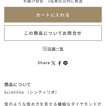
無料刻印
(刻印について)
お届け目安：3営業日以内に発送
※必ず選択ください
※刻印情報が入力されてないためカートに入れられ
カートに入れる
を希望しない
印を希望する
この商品についてお問合せ
店舗一覧
Share
商品について
Scintillio （シンティリオ）
雪のような煌めきを見せる繊細なダイヤモンドが