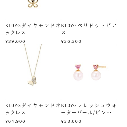
ダイヤモンド
、
ご注文いただいてから在庫状況を確認いたしま
返品・交換
以下の場合、商品の返品・交換・返金
す。
K10YG
、
は承りかねます。
・一度ご使用になった商品
バタフライ
・在庫のご用意ができる場合： 約1週間～1ヶ月以
・受注生産の商品
K10YGダイヤモンドネ
K10YGペリドットピア
-
刻印
内を目安に発送いたします。
・お客さまのお手元で傷や汚れが発生した商品
ックレス
ス
・到着後ご連絡無く7日以上経過した商品
¥39,600
¥36,300
-
刻印文字数
・受注生産となる場合： 商品ページに記載のある
・刻印をお入れした商品
目安日数を頂戴し、一から製作いたします。
・販売期間が限定されている商品
-
刻印字体
・過度な交換・返品を繰り返している場合
※お急ぎの方はご注文前にお問い合わせくださ
い。事前に現在の納期状況を確認いたします。
商品の品質には万全を期しておりますが、万が一
不良品の場合、またはご注文のお品と異なる場合
お届け予定日はご注文から2営業日以内にメールに
は、早急に商品を交換させていただきます。
てご案内いたします。
お手数ですが商品到着後7日間以内に、お電話また
詳しくは
こちら
はお問い合わせフォームよりご連絡ください。
K10YGダイヤモンドネ
K10YGフレッシュウォ
この場合の返送料は弊社にて負担いたしますの
ックレス
ーターパール/ピンクト
で、着払いにてご返送ください。
ルマリンピアス
¥64,900
¥33,000
詳細は
こちら