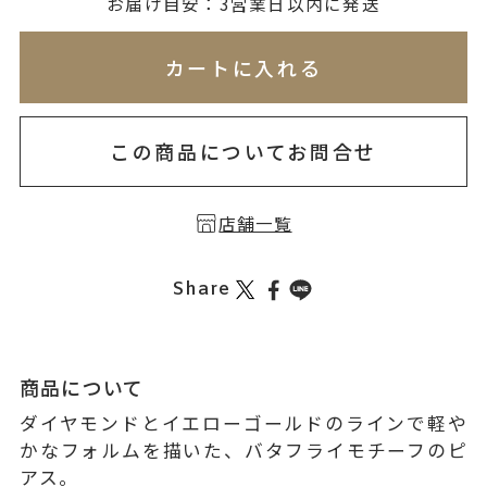
無料刻印
(刻印について)
お届け目安：3営業日以内に発送
※必ず選択ください
※刻印情報が入力されてないためカートに入れられ
カートに入れる
を希望しない
印を希望する
この商品についてお問合せ
店舗一覧
Share
商品について
ダイヤモンドとイエローゴールドのラインで軽や
かなフォルムを描いた、バタフライモチーフのピ
アス。