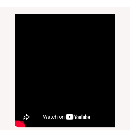
無料刻印
(刻印について)
※必ず選択ください
を希望しない
印を希望する