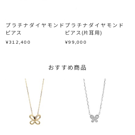
お届け予定日はご注文から2営業日以内にメールに
は、早急に商品を交換させていただきます。
てご案内いたします。
お手数ですが商品到着後7日間以内に、お電話また
詳しくは
こちら
はお問い合わせフォームよりご連絡ください。
プラチナダイヤモンド
プラチナダイヤモンド
この場合の返送料は弊社にて負担いたしますの
ピアス
ピアス(片耳用)
で、着払いにてご返送ください。
¥312,400
¥99,000
詳細は
こちら
おすすめ商品