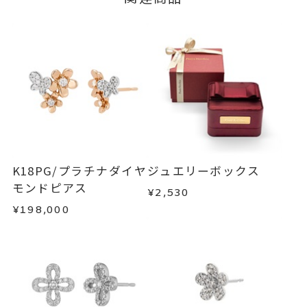
3営業日以内に発送いたします。
だけます。
チェーン全長(取り外し不可) 45c
詳細
ご注文状況が「注文済み」の場合に限り、キャ
m
例：金曜日17時までのご注文→翌週火曜日までに
ンセルを承ります。
※スライドアジャスター
発送いたします。
メンバーシップ未登録のお客さまは、お問い合
トップ 縦：約13mm 横：約14m
わせフォームよりご連絡ください。
■お届け目安が「約1ヶ月半以内～」の商品
m 厚さ：約3.4mm
ご注文いただいてから在庫状況を確認いたしま
返品・交換
以下の場合、商品の返品・交換・返金
ネックレス
、
カテゴリー
す。
は承りかねます。
ダイヤモンド
、
・一度ご使用になった商品
・在庫のご用意ができる場合： 約1週間～1ヶ月以
K18PG
、
・受注生産の商品
K18PG/プラチナダイヤ
ジュエリーボックス
内を目安に発送いたします。
・お客さまのお手元で傷や汚れが発生した商品
モンドピアス
プラチナ
、
¥2,530
・到着後ご連絡無く7日以上経過した商品
フラワー
、
¥198,000
・受注生産となる場合： 商品ページに記載のある
・刻印をお入れした商品
バタフライ
目安日数を頂戴し、一から製作いたします。
・販売期間が限定されている商品
・過度な交換・返品を繰り返している場合
-
刻印
※お急ぎの方はご注文前にお問い合わせくださ
い。事前に現在の納期状況を確認いたします。
商品の品質には万全を期しておりますが、万が一
不良品の場合、またはご注文のお品と異なる場合