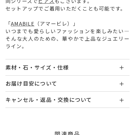
同シリーズで
ピアス
もございます。
セットアップでご着用いただくことも可能です。
「
AMABILE
（アマービレ）」
いつまでも愛らしいファッションを楽しみたい―
そんな大人のための、華やかで上品なジュエリー
ライン。
素材・石・サイズ・仕様
KW2416N001WDM5P
品番
お届け目安について
商品ページの【お届け目安】をご確認くださいま
Pt950
/
K18ピンクゴールド
素材
キャンセル・返品・交換について
せ。
チェーン K18ピンクゴールド
ご注文およびご入金確認後、以下の日程にて発送
キャンセル
ご注文後でも、商品手配前のご注文に
ダイヤモンド
0.13ct
石
いたします。
つきましてはキャンセルを承ります。
※メンバーシップ登録済みのお客さまは、マイペ
-
リングサイズ
■お届け目安が「3営業日以内に発送」の商品
関連商品
ージの購入履歴一覧よりご注文状況をご確認いた