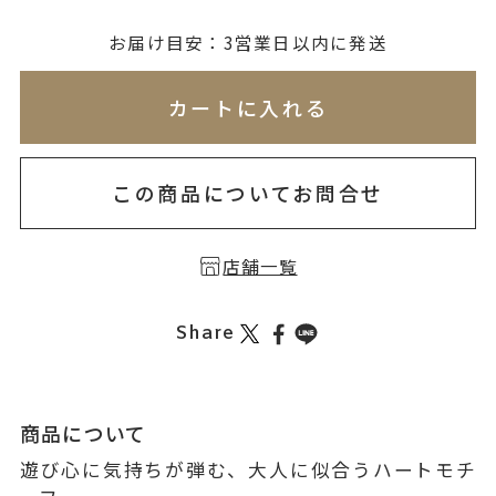
無料刻印
(刻印について)
お届け目安：3営業日以内に発送
※必ず選択ください
※刻印情報が入力されてないためカートに入れられ
カートに入れる
を希望しない
印を希望する
この商品についてお問合せ
店舗一覧
Share
商品について
遊び心に気持ちが弾む、大人に似合うハートモチ