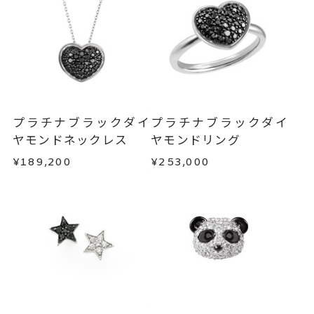
発送いたします。
※キャッチ部分 プラチナ850
メンバーシップ未登録のお客さまは、お問い合
わせフォームよりご連絡ください。
※ダイヤモンド面 ブラックプレ
■お届け目安が「約1ヶ月半以内～」の商品
ーティング
ご注文いただいてから在庫状況を確認いたしま
返品・交換
以下の場合、商品の返品・交換・返金
イヤリング加工：不可
す。
は承りかねます。
・一度ご使用になった商品
ピアス
、
カテゴリー
・在庫のご用意ができる場合： 約1週間～1ヶ月以
・受注生産の商品
プラチナブラックダイ
プラチナブラックダイ
ダイヤモンド
、
内を目安に発送いたします。
・お客さまのお手元で傷や汚れが発生した商品
ヤモンドネックレス
ヤモンドリング
プラチナ
、
・到着後ご連絡無く7日以上経過した商品
ハート
、
¥189,200
¥253,000
・受注生産となる場合： 商品ページに記載のある
・刻印をお入れした商品
パヴェ
目安日数を頂戴し、一から製作いたします。
・販売期間が限定されている商品
・過度な交換・返品を繰り返している場合
-
刻印
※お急ぎの方はご注文前にお問い合わせくださ
い。事前に現在の納期状況を確認いたします。
商品の品質には万全を期しておりますが、万が一
不良品の場合、またはご注文のお品と異なる場合
お届け予定日はご注文から2営業日以内にメールに
は、早急に商品を交換させていただきます。
てご案内いたします。
お手数ですが商品到着後7日間以内に、お電話また
詳しくは
こちら
はお問い合わせフォームよりご連絡ください。