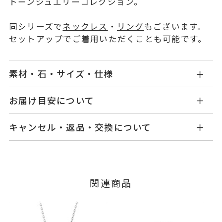
トーンジュエリーコレクション。
同シリーズで
ネックレス
・
リング
もございます。
セットアップでご着用いただくことも可能です。
素材・石・サイズ・仕様
KW2502P001BLM5B
品番
お届け目安について
商品ページの【お届け目安】をご確認くださいま
Pt950
/Pt900/Pt850
素材
キャンセル・返品・交換について
せ。
ブラックダイヤモンド
0.30ct
石
ご注文およびご入金確認後、以下の日程にて発送
キャンセル
ご注文後でも、商品手配前のご注文に
いたします。
つきましてはキャンセルを承ります。
-
リングサイズ
※メンバーシップ登録済みのお客さまは、マイペ
■お届け目安が「3営業日以内に発送」の商品
関連商品
ージの購入履歴一覧よりご注文状況をご確認いた
縦：約7.9mm 横：約9.2mm 厚
詳細
3営業日以内に発送いたします。
だけます。
さ：約3.9mm
ご注文状況が「注文済み」の場合に限り、キャ
※ポスト部分 プラチナ900
例：金曜日17時までのご注文→翌週火曜日までに
ンセルを承ります。