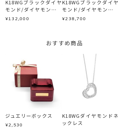
K18WGブラックダイヤ
K18WGブラックダイヤ
この場合の返送料は弊社にて負担いたしますの
モンド/ダイヤモンドピ
モンド/ダイヤモンドピ
で、着払いにてご返送ください。
アス
アス(片耳用)
¥132,000
¥238,700
詳細は
こちら
おすすめ商品
ジュエリーボックス
K18WGダイヤモンドネ
ックレス
¥2,530