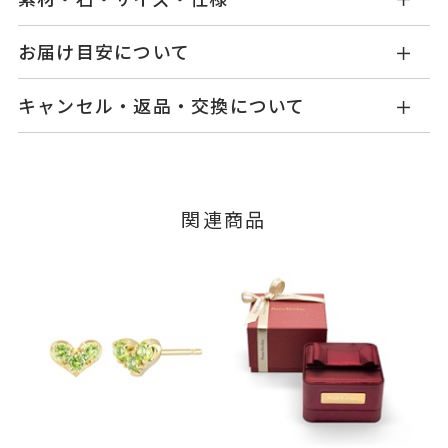
MC1402N001PRYG1
品番
お届け目安について
商品ページの【お届け目安】をご確認くださいま
K10イエローゴールド
素材
キャンセル・返品・交換について
せ。
ペリドット
石
ご注文およびご入金確認後、以下の日程にて発送
キャンセル
ご注文後でも、商品手配前のご注文に
いたします。
ダイヤモンド
0.08ct
つきましてはキャンセルを承ります。
※メンバーシップ登録済みのお客さまは、マイペ
※石の色味には多少の個体差がご
■お届け目安が「3営業日以内に発送」の商品
関連商品
ージの購入履歴一覧よりご注文状況をご確認いた
ざいます。
3営業日以内に発送いたします。
だけます。
-
リングサイズ
ご注文状況が「注文済み」の場合に限り、キャ
例：金曜日17時までのご注文→翌週火曜日までに
ンセルを承ります。
チェーン全長(取り外し不可) 40c
詳細
発送いたします。
メンバーシップ未登録のお客さまは、お問い合
m
わせフォームよりご連絡ください。
■お届け目安が「約1ヶ月半以内～」の商品
ハート 縦：約3.5mm 横：約5m
ご注文いただいてから在庫状況を確認いたしま
返品・交換
以下の場合、商品の返品・交換・返金
m
す。
は承りかねます。
ネックレス
、
カテゴリー
・一度ご使用になった商品