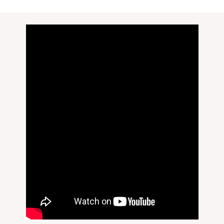
無料刻印
(刻印について)
※必ず選択ください
を希望しない
印を希望する