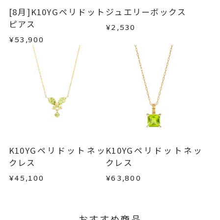
・在庫のご用意ができる場合： 約1週間～1ヶ月以
ペリドットネックレス
、
・受注生産の商品
[8月]K10YGペリドット
ジュエリーボックス
内を目安に発送いたします。
・お客さまのお手元で傷や汚れが発生した商品
ピアス
ダイヤモンドネックレス
、
¥2,530
・到着後ご連絡無く7日以上経過した商品
K10YGネックレス
、
¥53,900
・受注生産となる場合： 商品ページに記載のある
・刻印をお入れした商品
ハートネックレス
、
目安日数を頂戴し、一から製作いたします。
・販売期間が限定されている商品
マルチウェイネックレス
、
・過度な交換・返品を繰り返している場合
カラーストーンネックレス
※お急ぎの方はご注文前にお問い合わせくださ
い。事前に現在の納期状況を確認いたします。
商品の品質には万全を期しておりますが、万が一
-
刻印
不良品の場合、またはご注文のお品と異なる場合
お届け予定日はご注文から2営業日以内にメールに
は、早急に商品を交換させていただきます。
てご案内いたします。
お手数ですが商品到着後7日間以内に、お電話また
詳しくは
こちら
はお問い合わせフォームよりご連絡ください。
K10YGペリドットネッ
K10YGペリドットネッ
この場合の返送料は弊社にて負担いたしますの
クレス
クレス
で、着払いにてご返送ください。
¥45,100
¥63,800
詳細は
こちら
おすすめ商品