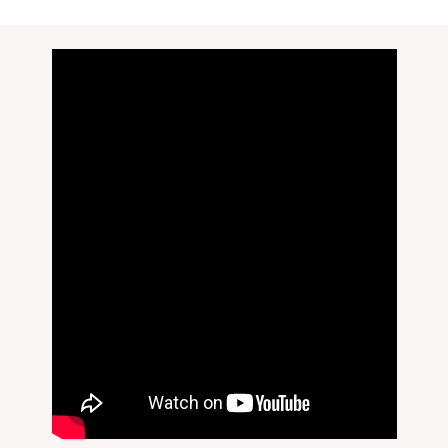
無料刻印
(刻印について)
※必ず選択ください
を希望しない
印を希望する