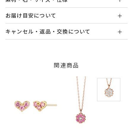
MC1402N001PTYG1
品番
お届け目安について
商品ページの【お届け目安】をご確認くださいま
K10イエローゴールド
素材
キャンセル・返品・交換について
せ。
ピンクトルマリン
石
ご注文およびご入金確認後、以下の日程にて発送
キャンセル
ご注文後でも、商品手配前のご注文に
いたします。
ダイヤモンド
0.08ct
つきましてはキャンセルを承ります。
※メンバーシップ登録済みのお客さまは、マイペ
※石の色味には多少の個体差がご
■お届け目安が「3営業日以内に発送」の商品
関連商品
ージの購入履歴一覧よりご注文状況をご確認いた
ざいます。
3営業日以内に発送いたします。
だけます。
-
リングサイズ
ご注文状況が「注文済み」の場合に限り、キャ
例：金曜日17時までのご注文→翌週火曜日までに
ンセルを承ります。
チェーン全長(取り外し不可) 40c
詳細
発送いたします。
メンバーシップ未登録のお客さまは、お問い合
m
わせフォームよりご連絡ください。
■お届け目安が「約1ヶ月半以内～」の商品
ハート 縦：約3.5mm 横：約5m
ご注文いただいてから在庫状況を確認いたしま
返品・交換
以下の場合、商品の返品・交換・返金
m
す。
は承りかねます。
ネックレス
、
カテゴリー
・一度ご使用になった商品