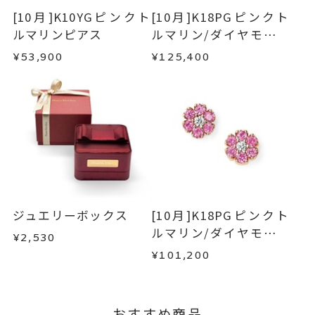
・在庫のご用意ができる場合： 約1週間～1ヶ月以
ピンクトルマリン
、
・受注生産の商品
[10月]K10YGピンクト
[10月]K18PGピンクト
内を目安に発送いたします。
・お客さまのお手元で傷や汚れが発生した商品
ルマリンピアス
ルマリン/ダイヤモンド
ダイヤモンド
、
・到着後ご連絡無く7日以上経過した商品
リバーシブルネックレ
K10YG
、
¥53,900
¥125,400
・受注生産となる場合： 商品ページに記載のある
・刻印をお入れした商品
ス
ハート
、
目安日数を頂戴し、一から製作いたします。
・販売期間が限定されている商品
マルチウェイ
、
・過度な交換・返品を繰り返している場合
カラーストーン
※お急ぎの方はご注文前にお問い合わせくださ
い。事前に現在の納期状況を確認いたします。
商品の品質には万全を期しておりますが、万が一
-
刻印
不良品の場合、またはご注文のお品と異なる場合
お届け予定日はご注文から2営業日以内にメールに
は、早急に商品を交換させていただきます。
てご案内いたします。
お手数ですが商品到着後7日間以内に、お電話また
詳しくは
こちら
はお問い合わせフォームよりご連絡ください。
ジュエリーボックス
[10月]K18PGピンクト
この場合の返送料は弊社にて負担いたしますの
ルマリン/ダイヤモンド
¥2,530
で、着払いにてご返送ください。
ピアス
¥101,200
詳細は
こちら
おすすめ商品