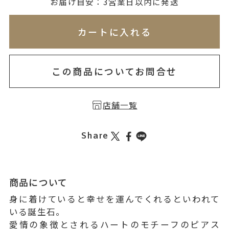
無料刻印
(刻印について)
お届け目安：3営業日以内に発送
※必ず選択ください
※刻印情報が入力されてないためカートに入れられ
カートに入れる
を希望しない
印を希望する
この商品についてお問合せ
店舗一覧
Share
商品について
身に着けていると幸せを運んでくれるといわれて
いる誕生石。
愛情の象徴とされるハートのモチーフのピアス