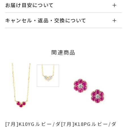
MC1402P001RBYG1
品番
お届け目安について
商品ページの【お届け目安】をご確認くださいま
K10イエローゴールド
素材
キャンセル・返品・交換について
せ。
ルビー
0.20ct
石
ご注文およびご入金確認後、以下の日程にて発送
キャンセル
ご注文後でも、商品手配前のご注文に
いたします。
※石の色味には多少の個体差がご
つきましてはキャンセルを承ります。
※メンバーシップ登録済みのお客さまは、マイペ
ざいます。
■お届け目安が「3営業日以内に発送」の商品
関連商品
ージの購入履歴一覧よりご注文状況をご確認いた
-
リングサイズ
3営業日以内に発送いたします。
だけます。
ご注文状況が「注文済み」の場合に限り、キャ
縦：約4mm 横：約5.7mm 厚さ：
詳細
例：金曜日17時までのご注文→翌週火曜日までに
ンセルを承ります。
約2.3mm
発送いたします。
メンバーシップ未登録のお客さまは、お問い合
イヤリング加工：不可
わせフォームよりご連絡ください。
■お届け目安が「約1ヶ月半以内～」の商品
ご注文いただいてから在庫状況を確認いたしま
返品・交換
以下の場合、商品の返品・交換・返金
ピアス
、
カテゴリー
す。
は承りかねます。
ルビー
、
・一度ご使用になった商品
・在庫のご用意ができる場合： 約1週間～1ヶ月以
K10YG
、
・受注生産の商品
[7月]K10YGルビー/ダ
[7月]K18PGルビー/ダ