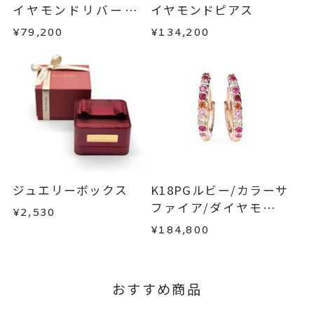
内を目安に発送いたします。
・お客さまのお手元で傷や汚れが発生した商品
イヤモンドリバーシブ
イヤモンドピアス
カラーストーン
・到着後ご連絡無く7日以上経過した商品
ルネックレス
¥79,200
¥134,200
・受注生産となる場合： 商品ページに記載のある
-
刻印
・刻印をお入れした商品
目安日数を頂戴し、一から製作いたします。
・販売期間が限定されている商品
・過度な交換・返品を繰り返している場合
※お急ぎの方はご注文前にお問い合わせくださ
い。事前に現在の納期状況を確認いたします。
商品の品質には万全を期しておりますが、万が一
不良品の場合、またはご注文のお品と異なる場合
お届け予定日はご注文から2営業日以内にメールに
は、早急に商品を交換させていただきます。
てご案内いたします。
お手数ですが商品到着後7日間以内に、お電話また
詳しくは
こちら
はお問い合わせフォームよりご連絡ください。
ジュエリーボックス
K18PGルビー/カラーサ
この場合の返送料は弊社にて負担いたしますの
ファイア/ダイヤモンド
¥2,530
で、着払いにてご返送ください。
ピアス
¥184,800
詳細は
こちら
おすすめ商品