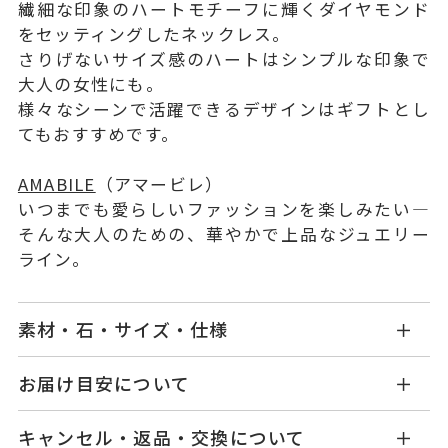
繊細な印象のハートモチーフに輝くダイヤモンド
をセッティングしたネックレス。
さりげないサイズ感のハートはシンプルな印象で
大人の女性にも。
様々なシーンで活躍できるデザインはギフトとし
てもおすすめです。
AMABILE
（アマービレ）
いつまでも愛らしいファッションを楽しみたい―
そんな大人のための、華やかで上品なジュエリー
ライン。
素材・石・サイズ・仕様
MC1711N001WDYG1
品番
お届け目安について
商品ページの【お届け目安】をご確認くださいま
K10イエローゴールド
素材
キャンセル・返品・交換について
せ。