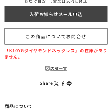
無料刻印
(刻印について)
お届け目安：3営業日以内に発送
※必ず選択ください
入荷お知らせメール申込
を希望しない
印を希望する
この商品についてお問合せ
「K10YGダイヤモンドネックレス」の在庫があり
ません。
店舗一覧
Share
商品について