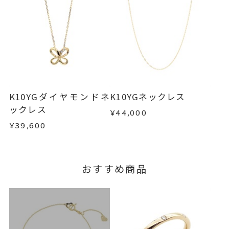
目安日数を頂戴し、一から製作いたします。
・販売期間が限定されている商品
・過度な交換・返品を繰り返している場合
※お急ぎの方はご注文前にお問い合わせくださ
い。事前に現在の納期状況を確認いたします。
商品の品質には万全を期しておりますが、万が一
不良品の場合、またはご注文のお品と異なる場合
お届け予定日はご注文から2営業日以内にメールに
は、早急に商品を交換させていただきます。
てご案内いたします。
お手数ですが商品到着後7日間以内に、お電話また
詳しくは
こちら
はお問い合わせフォームよりご連絡ください。
K10YGダイヤモンドネ
K10YGネックレス
この場合の返送料は弊社にて負担いたしますの
ックレス
¥44,000
で、着払いにてご返送ください。
¥39,600
詳細は
こちら
おすすめ商品