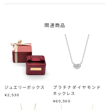
ダイヤモンド
0.04ct
石
ご注文およびご入金確認後、以下の日程にて発送
キャンセル
ご注文後でも、商品手配前のご注文に
いたします。
つきましてはキャンセルを承ります。
-
リングサイズ
※メンバーシップ登録済みのお客さまは、マイペ
■お届け目安が「3営業日以内に発送」の商品
関連商品
ージの購入履歴一覧よりご注文状況をご確認いた
チェーン(取り外し不可) 全長40c
詳細
3営業日以内に発送いたします。
だけます。
m
ご注文状況が「注文済み」の場合に限り、キャ
モチーフ 縦：約3.4mm 横：約
例：金曜日17時までのご注文→翌週火曜日までに
ンセルを承ります。
発送いたします。
4.2mm
メンバーシップ未登録のお客さまは、お問い合
わせフォームよりご連絡ください。
ネックレス
、
カテゴリー
■お届け目安が「約1ヶ月半以内～」の商品
ダイヤモンドネックレス
、
ご注文いただいてから在庫状況を確認いたしま
返品・交換
以下の場合、商品の返品・交換・返金
す。
K10YGネックレス
、
は承りかねます。
・一度ご使用になった商品
ハートネックレス
・在庫のご用意ができる場合： 約1週間～1ヶ月以
・受注生産の商品
ジュエリーボックス
プラチナダイヤモンド
-
刻印
内を目安に発送いたします。
・お客さまのお手元で傷や汚れが発生した商品
ネックレス
¥2,530
・到着後ご連絡無く7日以上経過した商品
¥60,500
・受注生産となる場合： 商品ページに記載のある
・刻印をお入れした商品