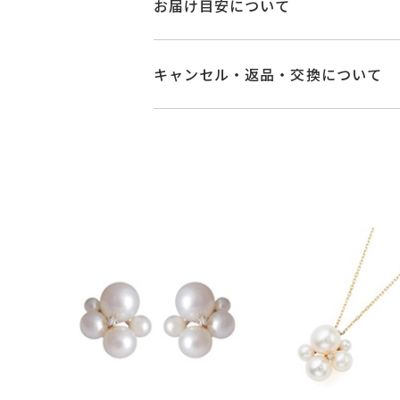
お届け目安について
素材
K10イエローゴー
商品ページの【お届け目安】をご確認
ご注文およびご入金確認後、以下の日
キャンセル・返品・交換について
ダイヤモンド
0.0
石
■お届け目安が「3営業日以内に発送
フレッシュウォー
キャンセル
ご注文後でも、商品手配前
3営業日以内に発送いたします。
※パールの色味に
※メンバーシップ登録済みのお客さま
ご注文状況が「注文済み」の場合に
例：金曜日17時までのご注文→翌週
リングサイズ
-
メンバーシップ未登録のお客さまは
■お届け目安が「約1ヶ月半以内～」
返品・交換
以下の場合、商品の返品・
トップ 縦：約12
詳細
ご注文いただいてから在庫状況を確認
・一度ご使用になった商品
パール 約4mm
・受注生産の商品
・在庫のご用意ができる場合： 約1週
・お客さまのお手元で傷や汚れが発生
カテゴリー
イヤリング
、
ダイ
・到着後ご連絡無く7日以上経過した
・受注生産となる場合： 商品ページ
・刻印をお入れした商品
刻印
-
・販売期間が限定されている商品
※お急ぎの方はご注文前にお問い合わ
・過度な交換・返品を繰り返している
お届け予定日はご注文から2営業日以
刻印文字数
-
商品の品質には万全を期しております
詳しくは
こちら
お手数ですが商品到着後7日間以内に