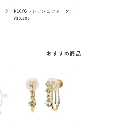
しますので、着払いにてご返送ください。
ォーター
K10YGフレッシュウォーター
ネックレ
パール/ホワイトトパーズネッ
¥35,200
クレス
おすすめ商品