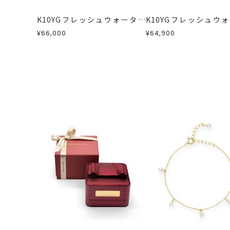
この場合の返送料は弊社にて負担いた
刻印字体
-
K10YGフレッシュウォーター
K10YGフレッシュウ
詳細は
こちら
パール/ダイヤモンドピアス
パール/ダイヤモンド
¥66,000
¥64,900
ス