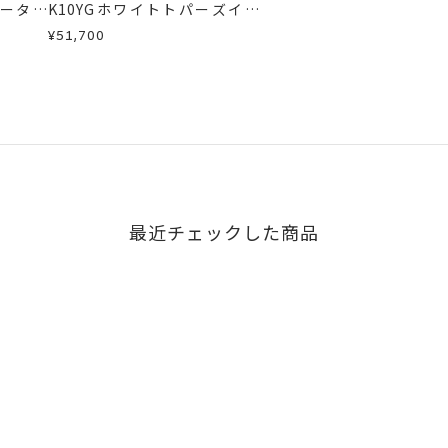
ォーター
K10YGホワイトトパーズイヤ
リング
¥51,700
最近チェックした商品