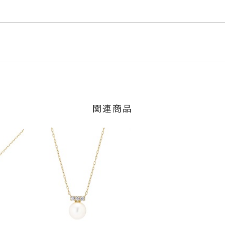
ルド
くださいませ。
程にて発送いたします。
18ct
」の商品
ターパール
のご注文につきましてはキャンセルを承ります。
は多少の個体差がございます。
は、マイページの購入履歴一覧よりご注文状況をご確認いただけま
限り、キャンセルを承ります。
火曜日までに発送いたします。
、お問い合わせフォームよりご連絡ください。
関連商品
の商品
交換・返金は承りかねます。
.1mm 横：約12.1mm
いたします。
～7mm
間～1ヶ月以内を目安に発送いたします。
した商品
ヤモンド
、
パール
、
K10YG
商品
に記載のある目安日数を頂戴し、一から製作いたします。
せください。事前に現在の納期状況を確認いたします。
場合
内にメールにてご案内いたします。
が、万が一不良品の場合、またはご注文のお品と異なる場合は、早
、お電話またはお問い合わせフォームよりご連絡ください。