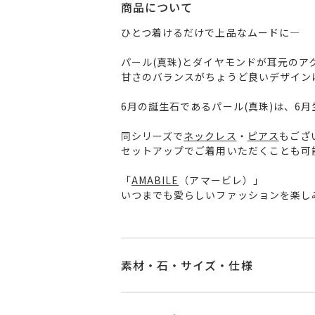
商品について
ひとつ着けるだけで上品なムードに―
パール(真珠)とダイヤモンドが耳元の
甘さのバランスがちょうど良いデザイン
6月の誕生石であるパール(真珠)は、6
同シリーズで
ネックレス
・
ピアス
もござ
セットアップでご着用いただくことも可
「
AMABILE
（アマービレ）」
いつまでも愛らしいファッションを楽し
素材・石・サイズ・仕様
品番
MR1401A001FPY