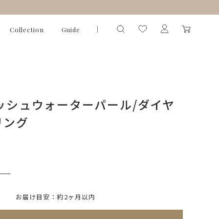
Collection
Guide
レッシュウォーターパール/ダイヤ
リング
）
いて)
※必ず選択ください
お届け目安：約2ヶ月以内
れてないためカートに入れられません