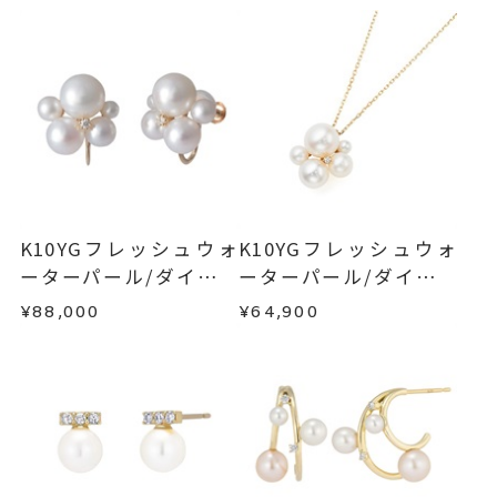
-
リングサイズ
ご注文状況が「注文済み」の場合に限り、キャ
例：金曜日17時までのご注文→翌週火曜日までに
ンセルを承ります。
トップ 縦：約12.1mm 横：約1
詳細
発送いたします。
メンバーシップ未登録のお客さまは、お問い合
2.1mm
わせフォームよりご連絡ください。
■お届け目安が「約1ヶ月半以内～」の商品
パール 約4mm～7mm
ご注文いただいてから在庫状況を確認いたしま
返品・交換
以下の場合、商品の返品・交換・返金
地金入りシリコンキャッチ
す。
は承りかねます。
イヤリングオーダー：可（有料）
・一度ご使用になった商品
※イヤリングオーダーをご希望の
・在庫のご用意ができる場合： 約1週間～1ヶ月以
・受注生産の商品
K10YGフレッシュウォ
K10YGフレッシュウォ
場合、
お問い合わせ
ください。
内を目安に発送いたします。
・お客さまのお手元で傷や汚れが発生した商品
ーターパール/ダイヤモ
ーターパール/ダイヤモ
・到着後ご連絡無く7日以上経過した商品
ンドイヤリング
ンドネックレス
ピアス
、
カテゴリー
¥88,000
¥64,900
・受注生産となる場合： 商品ページに記載のある
・刻印をお入れした商品
パールピアス
、
目安日数を頂戴し、一から製作いたします。
・販売期間が限定されている商品
ダイヤモンドピアス
、
・過度な交換・返品を繰り返している場合
K10YGピアス
※お急ぎの方はご注文前にお問い合わせくださ
い。事前に現在の納期状況を確認いたします。
商品の品質には万全を期しておりますが、万が一
-
刻印
不良品の場合、またはご注文のお品と異なる場合
お届け予定日はご注文から2営業日以内にメールに
は、早急に商品を交換させていただきます。