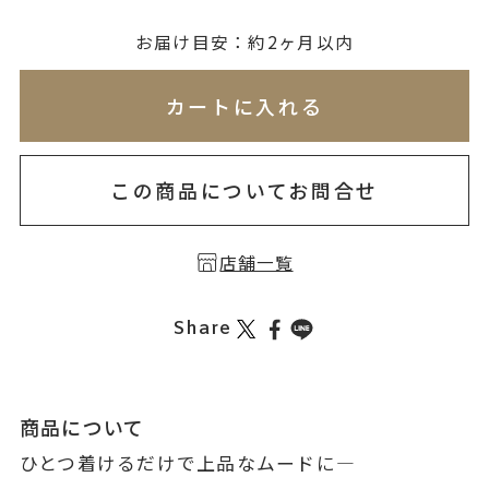
無料刻印
(刻印について)
お届け目安：約2ヶ月以内
※必ず選択ください
※刻印情報が入力されてないためカートに入れられ
カートに入れる
を希望しない
印を希望する
この商品についてお問合せ
店舗一覧
Share
商品について
ひとつ着けるだけで上品なムードに―