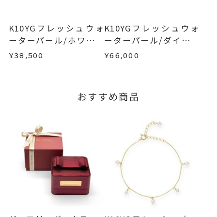
てご案内いたします。
お手数ですが商品到着後7日間以内に、お電話また
詳しくは
こちら
はお問い合わせフォームよりご連絡ください。
K10YGフレッシュウォ
K10YGフレッシュウォ
この場合の返送料は弊社にて負担いたしますの
ーターパール/ホワイト
ーターパール/ダイヤモ
で、着払いにてご返送ください。
トパーズピアス
ンドピアス
¥38,500
¥66,000
詳細は
こちら
おすすめ商品