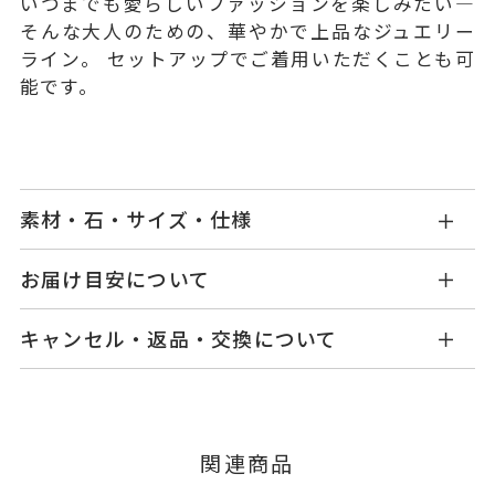
いつまでも愛らしいファッションを楽しみたい―
そんな大人のための、華やかで上品なジュエリー
ライン。 セットアップでご着用いただくことも可
能です。
素材・石・サイズ・仕様
MR1401P001FPYG1
品番
お届け目安について
商品ページの【お届け目安】をご確認くださいま
K10イエローゴールド
素材
キャンセル・返品・交換について
せ。
ダイヤモンド
0.018ct
石
ご注文およびご入金確認後、以下の日程にて発送
キャンセル
ご注文後でも、商品手配前のご注文に
いたします。
フレッシュウォーターパール
つきましてはキャンセルを承ります。
※メンバーシップ登録済みのお客さまは、マイペ
※パールの色味には多少の個体差
■お届け目安が「3営業日以内に発送」の商品
関連商品
ージの購入履歴一覧よりご注文状況をご確認いた
がございます。
3営業日以内に発送いたします。
だけます。