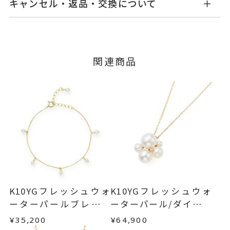
キャンセル・返品・交換について
せ。
フレッシュウォーターパール
石
ご注文およびご入金確認後、以下の日程にて発送
キャンセル
ご注文後でも、商品手配前のご注文に
いたします。
※パールの色味には多少の個体差
つきましてはキャンセルを承ります。
※メンバーシップ登録済みのお客さまは、マイペ
がございます。
■お届け目安が「3営業日以内に発送」の商品
関連商品
ージの購入履歴一覧よりご注文状況をご確認いた
ダイヤモンド
0.04ct
3営業日以内に発送いたします。
だけます。
-
リングサイズ
ご注文状況が「注文済み」の場合に限り、キャ
例：金曜日17時までのご注文→翌週火曜日までに
ンセルを承ります。
チェーン全長 17cm
詳細
発送いたします。
メンバーシップ未登録のお客さまは、お問い合
パール 約4mm
わせフォームよりご連絡ください。
■お届け目安が「約1ヶ月半以内～」の商品
ブレスレット
、
カテゴリー
ご注文いただいてから在庫状況を確認いたしま
返品・交換
以下の場合、商品の返品・交換・返金
ダイヤモンドブレスレット
、
す。
は承りかねます。
パールブレスレット
、
・一度ご使用になった商品
・在庫のご用意ができる場合： 約1週間～1ヶ月以
K10YGブレスレット
・受注生産の商品
K10YGフレッシュウォ
K10YGフレッシュウォ
内を目安に発送いたします。
・お客さまのお手元で傷や汚れが発生した商品
ーターパールブレスレ
ーターパール/ダイヤモ
-
刻印
・到着後ご連絡無く7日以上経過した商品
ット
ンドネックレス
¥35,200
¥64,900
・受注生産となる場合： 商品ページに記載のある
・刻印をお入れした商品