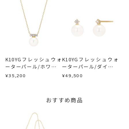
目安日数を頂戴し、一から製作いたします。
・販売期間が限定されている商品
・過度な交換・返品を繰り返している場合
※お急ぎの方はご注文前にお問い合わせくださ
い。事前に現在の納期状況を確認いたします。
商品の品質には万全を期しておりますが、万が一
不良品の場合、またはご注文のお品と異なる場合
お届け予定日はご注文から2営業日以内にメールに
は、早急に商品を交換させていただきます。
てご案内いたします。
お手数ですが商品到着後7日間以内に、お電話また
詳しくは
こちら
はお問い合わせフォームよりご連絡ください。
K10YGフレッシュウォ
K10YGフレッシュウォ
この場合の返送料は弊社にて負担いたしますの
ーターパール/ホワイト
ーターパール/ダイヤモ
で、着払いにてご返送ください。
トパーズネックレス
ンドピアス
¥35,200
¥49,500
詳細は
こちら
おすすめ商品