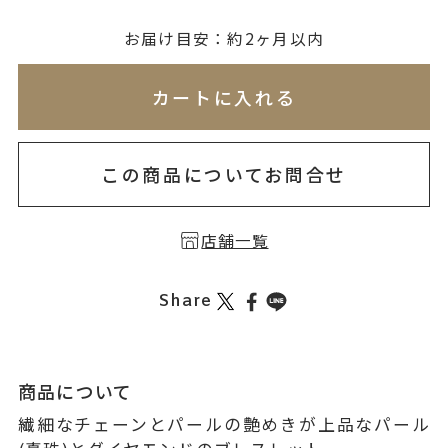
無料刻印
(刻印について)
お届け目安：約2ヶ月以内
※必ず選択ください
※刻印情報が入力されてないためカートに入れられ
カートに入れる
を希望しない
印を希望する
この商品についてお問合せ
店舗一覧
Share
商品について
繊細なチェーンとパールの艶めきが上品なパール