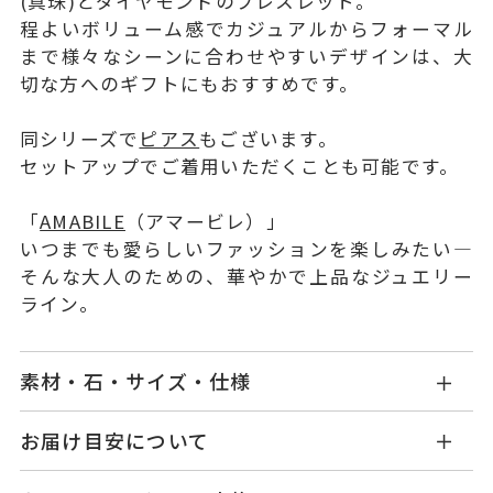
(真珠)とダイヤモンドのブレスレット。
程よいボリューム感でカジュアルからフォーマル
まで様々なシーンに合わせやすいデザインは、大
切な方へのギフトにもおすすめです。
同シリーズで
ピアス
もございます。
セットアップでご着用いただくことも可能です。
「
AMABILE
（アマービレ）」
いつまでも愛らしいファッションを楽しみたい―
そんな大人のための、華やかで上品なジュエリー
ライン。
素材・石・サイズ・仕様
MR2202B001FPYG1
品番
お届け目安について
商品ページの【お届け目安】をご確認くださいま
K10イエローゴールド
素材