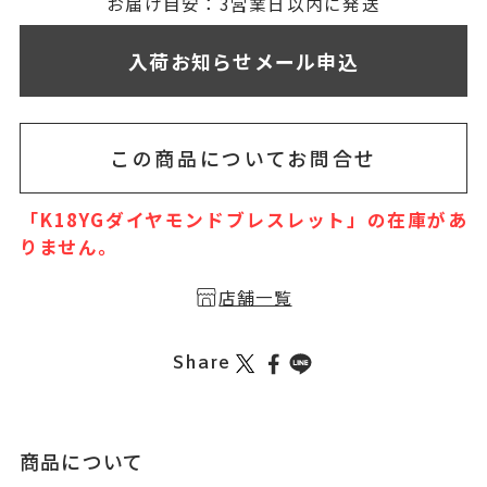
無料刻印
(刻印について)
お届け目安：3営業日以内に発送
※必ず選択ください
入荷お知らせメール申込
を希望しない
印を希望する
この商品についてお問合せ
「K18YGダイヤモンドブレスレット」の在庫があ
りません。
店舗一覧
Share
商品について