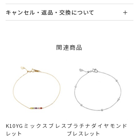
商品ページの【お届け目安】をご確認くださいま
K18イエローゴールド
素材
キャンセル・返品・交換について
せ。
ダイヤモンド
0.05ct
石
ご注文およびご入金確認後、以下の日程にて発送
キャンセル
ご注文後でも、商品手配前のご注文に
いたします。
つきましてはキャンセルを承ります。
-
リングサイズ
※メンバーシップ登録済みのお客さまは、マイペ
■お届け目安が「3営業日以内に発送」の商品
関連商品
ージの購入履歴一覧よりご注文状況をご確認いた
チェーン全長(スライドアジャスタ
詳細
3営業日以内に発送いたします。
だけます。
ー) 17cm
ご注文状況が「注文済み」の場合に限り、キャ
トップ 縦：約1.6mm 横：約15.
例：金曜日17時までのご注文→翌週火曜日までに
ンセルを承ります。
発送いたします。
6mm 厚さ：約1.2mm
メンバーシップ未登録のお客さまは、お問い合
わせフォームよりご連絡ください。
ブレスレット
、
カテゴリー
■お届け目安が「約1ヶ月半以内～」の商品
ダイヤモンド
、
ご注文いただいてから在庫状況を確認いたしま
返品・交換
以下の場合、商品の返品・交換・返金
す。
K18YG
、
は承りかねます。
・一度ご使用になった商品
パヴェ
・在庫のご用意ができる場合： 約1週間～1ヶ月以
・受注生産の商品
K10YGミックスブレス
プラチナダイヤモンド
-
刻印
内を目安に発送いたします。
・お客さまのお手元で傷や汚れが発生した商品
レット
ブレスレット