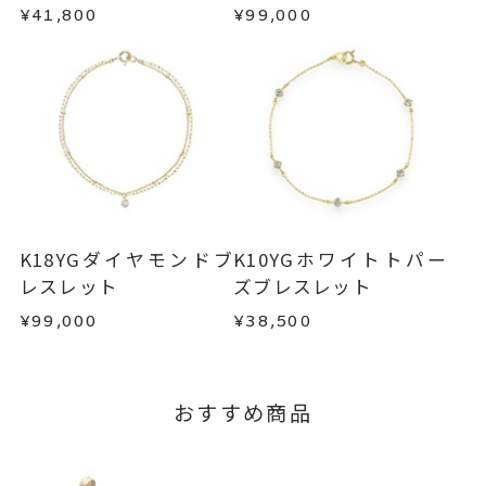
・到着後ご連絡無く7日以上経過した商品
¥41,800
¥99,000
・受注生産となる場合： 商品ページに記載のある
・刻印をお入れした商品
目安日数を頂戴し、一から製作いたします。
・販売期間が限定されている商品
・過度な交換・返品を繰り返している場合
※お急ぎの方はご注文前にお問い合わせくださ
い。事前に現在の納期状況を確認いたします。
商品の品質には万全を期しておりますが、万が一
不良品の場合、またはご注文のお品と異なる場合
お届け予定日はご注文から2営業日以内にメールに
は、早急に商品を交換させていただきます。
てご案内いたします。
お手数ですが商品到着後7日間以内に、お電話また
詳しくは
こちら
はお問い合わせフォームよりご連絡ください。
K18YGダイヤモンドブ
K10YGホワイトトパー
この場合の返送料は弊社にて負担いたしますの
レスレット
ズブレスレット
で、着払いにてご返送ください。
¥99,000
¥38,500
詳細は
こちら
おすすめ商品