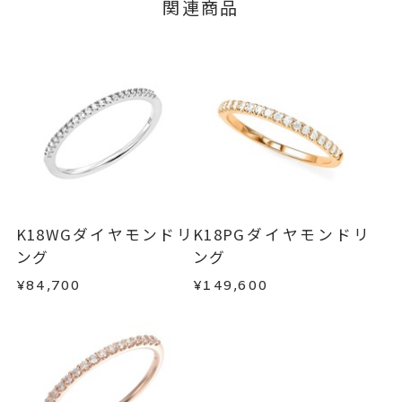
※#16からは19,800円(税込)の加
■お届け目安が「3営業日以内に発送」の商品
関連商品
ージの購入履歴一覧よりご注文状況をご確認いた
3営業日以内に発送いたします。
算料金を頂戴しております。
だけます。
ご注文状況が「注文済み」の場合に限り、キャ
サイズ直し #7以上は±1まで可、
例：金曜日17時までのご注文→翌週火曜日までに
ンセルを承ります。
#6.5以下は不可
発送いたします。
メンバーシップ未登録のお客さまは、お問い合
リング幅 最大：約1.2mm/最
詳細
わせフォームよりご連絡ください。
■お届け目安が「約1ヶ月半以内～」の商品
小：約1mm
ご注文いただいてから在庫状況を確認いたしま
返品・交換
以下の場合、商品の返品・交換・返金
ハーフエタニティ
す。
は承りかねます。
リング
、
カテゴリー
・一度ご使用になった商品
・在庫のご用意ができる場合： 約1週間～1ヶ月以
ダイヤモンド
、
・受注生産の商品
K18WGダイヤモンドリ
K18PGダイヤモンドリ
内を目安に発送いたします。
・お客さまのお手元で傷や汚れが発生した商品
ング
ング
K18PG
、
・到着後ご連絡無く7日以上経過した商品
エタニティ
¥84,700
¥149,600
・受注生産となる場合： 商品ページに記載のある
・刻印をお入れした商品
目安日数を頂戴し、一から製作いたします。
・販売期間が限定されている商品
-
刻印
・過度な交換・返品を繰り返している場合
※お急ぎの方はご注文前にお問い合わせくださ
-
刻印文字数
い。事前に現在の納期状況を確認いたします。
商品の品質には万全を期しておりますが、万が一