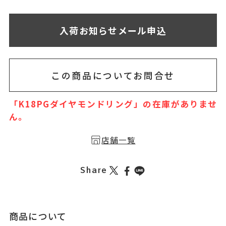
無料刻印
(刻印について)
※必ず選択ください
入荷お知らせメール申込
お届け目安：3営業日以内に発送
を希望しない
印を希望する
この商品についてお問合せ
「K18PGダイヤモンドリング」の在庫がありませ
ん。
店舗一覧
Share
商品について