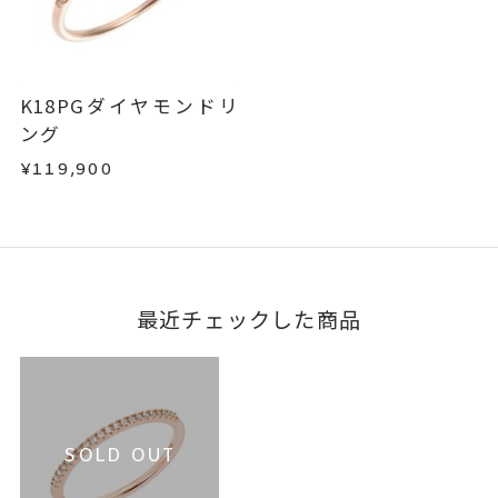
-
刻印字体
不良品の場合、またはご注文のお品と異なる場合
お届け予定日はご注文から2営業日以内にメールに
は、早急に商品を交換させていただきます。
てご案内いたします。
お手数ですが商品到着後7日間以内に、お電話また
詳しくは
こちら
はお問い合わせフォームよりご連絡ください。
K18PGダイヤモンドリ
この場合の返送料は弊社にて負担いたしますの
ング
で、着払いにてご返送ください。
¥119,900
詳細は
こちら
最近チェックした商品
SOLD OUT