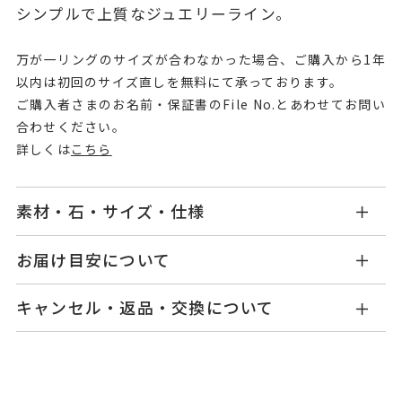
シンプルで上質なジュエリーライン。
万が一リングのサイズが合わなかった場合、ご購入から1年
以内は初回のサイズ直しを無料にて承っております。
ご購入者さまのお名前・保証書のFile No.とあわせてお問い
合わせください。
詳しくは
こちら
素材・石・サイズ・仕様
OB2308R001WDPG
品番
お届け目安について
商品ページの【お届け目安】をご確認くださいま
K18ピンクゴールド
素材
キャンセル・返品・交換について
せ。
ダイヤモンド
0.06ct
石
ご注文およびご入金確認後、以下の日程にて発送
キャンセル
ご注文後でも、商品手配前のご注文に
いたします。
つきましてはキャンセルを承ります。
#6～#17
リングサイズ
※メンバーシップ登録済みのお客さまは、マイペ