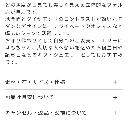
どの角度から見ても美しく見える立体的なフォル
ムが魅力です。
地金面とダイヤモンドのコントラストが効いたモ
ダンなデザインは、プライベートやオフィスなど
幅広いシーンで活躍します。
お守り代わりとして自分へのご褒美ジュエリーに
はもちろん、大切な人へ想いを込めたお誕生日や
記念日などのギフトジュエリーとしてもおすすめ
です。
素材・石・サイズ・仕様
OB2312N001WDYG
品番
お届け目安について
商品ページの【お届け目安】をご確認くださいま
K18イエローゴールド
素材
キャンセル・返品・交換について
せ。
ダイヤモンド
0.03ct
石
ご注文およびご入金確認後、以下の日程にて発送
キャンセル
ご注文後でも、商品手配前のご注文に