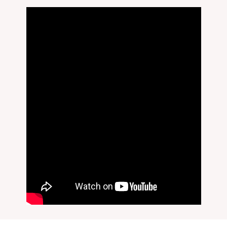
無料刻印
(刻印について)
※必ず選択ください
を希望しない
印を希望する