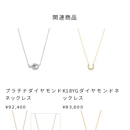
いたします。
つきましてはキャンセルを承ります。
-
リングサイズ
※メンバーシップ登録済みのお客さまは、マイペ
■お届け目安が「3営業日以内に発送」の商品
関連商品
ージの購入履歴一覧よりご注文状況をご確認いた
チェーン全長(取り外し不可) 40c
詳細
3営業日以内に発送いたします。
だけます。
m
ご注文状況が「注文済み」の場合に限り、キャ
トップ 縦：約4.7mm 横：約7.6
例：金曜日17時までのご注文→翌週火曜日までに
ンセルを承ります。
発送いたします。
mm 厚さ：約5mm
メンバーシップ未登録のお客さまは、お問い合
わせフォームよりご連絡ください。
ネックレス
、
カテゴリー
■お届け目安が「約1ヶ月半以内～」の商品
ダイヤモンド
、
ご注文いただいてから在庫状況を確認いたしま
返品・交換
以下の場合、商品の返品・交換・返金
す。
K18YG
、
は承りかねます。
・一度ご使用になった商品
馬蹄
・在庫のご用意ができる場合： 約1週間～1ヶ月以
・受注生産の商品
プラチナダイヤモンド
K18YGダイヤモンドネ
-
刻印
内を目安に発送いたします。
・お客さまのお手元で傷や汚れが発生した商品
ネックレス
ックレス
・到着後ご連絡無く7日以上経過した商品
¥92,400
¥83,600
・受注生産となる場合： 商品ページに記載のある
・刻印をお入れした商品
目安日数を頂戴し、一から製作いたします。
・販売期間が限定されている商品
・過度な交換・返品を繰り返している場合