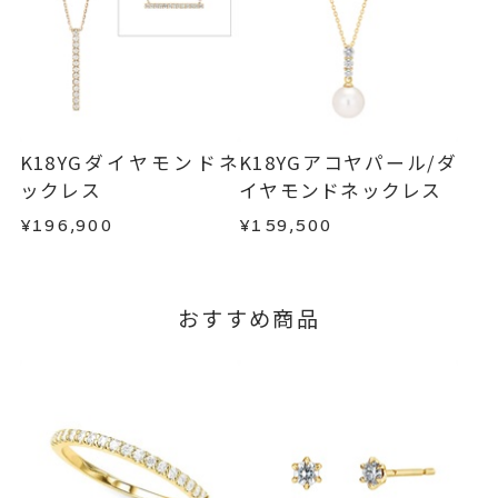
※お急ぎの方はご注文前にお問い合わせくださ
い。事前に現在の納期状況を確認いたします。
商品の品質には万全を期しておりますが、万が一
不良品の場合、またはご注文のお品と異なる場合
お届け予定日はご注文から2営業日以内にメールに
は、早急に商品を交換させていただきます。
てご案内いたします。
お手数ですが商品到着後7日間以内に、お電話また
詳しくは
こちら
はお問い合わせフォームよりご連絡ください。
K18YGダイヤモンドネ
K18YGアコヤパール/ダ
この場合の返送料は弊社にて負担いたしますの
ックレス
イヤモンドネックレス
で、着払いにてご返送ください。
¥196,900
¥159,500
詳細は
こちら
おすすめ商品