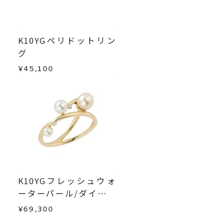
※メンバーシップ登録済みのお客さまは、マイペ
ージの購入履歴一覧よりご注文状況をご確認いた
だけます。
K10YGペリドットリン
ご注文状況が「注文済み」の場合に限り、キャ
グ
ンセルを承ります。
メンバーシップ未登録のお客さまは、お問い合
¥45,100
わせフォームよりご連絡ください。
返品・交換
以下の場合、商品の返品・交換・返金
は承りかねます。
・一度ご使用になった商品
・受注生産の商品
・お客さまのお手元で傷や汚れが発生した商品
・到着後ご連絡無く7日以上経過した商品
・刻印をお入れした商品
K10YGフレッシュウォ
・販売期間が限定されている商品
ーターパール/ダイヤモ
・過度な交換・返品を繰り返している場合
ンドリング
¥69,300