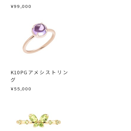
す。
リング
、
カテゴリー
¥99,000
ダイヤモンド
、
・在庫のご用意ができる場合： 約1週間～1ヶ月以
オパール
、
内を目安に発送いたします。
K10YG
、
カラーストーン
・受注生産となる場合： 商品ページに記載のある
目安日数を頂戴し、一から製作いたします。
-
刻印
2・3枚目の画像：
＜ポンテヴェキオ 梅田阪急店＞
※お急ぎの方はご注文前にお問い合わせくださ
インスタグラム投稿より引用
い。事前に現在の納期状況を確認いたします。
K10PGアメシストリン
グ
お届け予定日はご注文から2営業日以内にメールに
てご案内いたします。
¥55,000
詳しくは
キャンセル・返品・交換について
キャンセル
ご注文後でも、商品手配前のご注文に
つきましてはキャンセルを承ります。