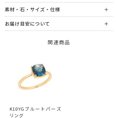
素材・石・サイズ・仕様
SF2206R001OPYG1
品番
お届け目安について
商品ページの【お届け目安】をご確認くださいま
ダイヤモンド
0.02ct
素材
せ。
オパール
関連商品
ご注文およびご入金確認後、以下の日程にて発送
※オパールの色味には多少の個体
いたします。
差がございます。
■お届け目安が「3営業日以内に発送」の商品
#9，#11，#13
リングサイズ
3営業日以内に発送いたします。
サイズ直し ±1まで可
モチーフ 縦：約9.1mm 横：約1
例：金曜日17時までのご注文→翌週火曜日までに
詳細
発送いたします。
1.6mm 厚さ：約5.1mm
リング幅 最大：約1.7mm/最
■お届け目安が「約1ヶ月半以内～」の商品
小：約1.6mm
K10YGブルートパーズ
ご注文いただいてから在庫状況を確認いたしま
リング