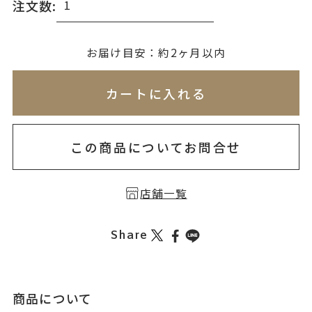
注文数:
無料刻印
(刻印について)
お届け目安：約2ヶ月以内
※必ず選択ください
※刻印情報が入力されてないためカートに入れられ
カートに入れる
を希望しない
印を希望する
この商品についてお問合せ
店舗一覧
Share
商品について