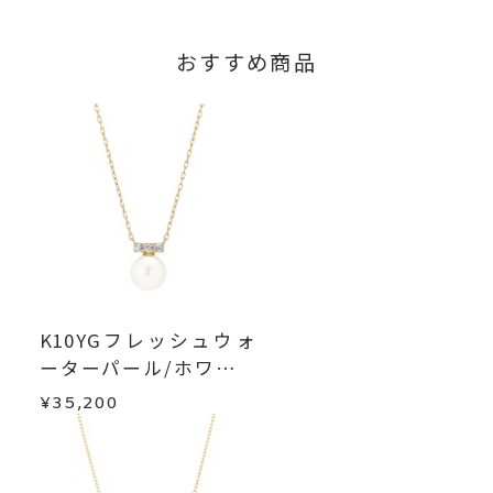
商品の品質には万全を期しておりますが、万が一
不良品の場合、またはご注文のお品と異なる場合
おすすめ商品
は、早急に商品を交換させていただきます。
お手数ですが商品到着後7日間以内に、お電話また
はお問い合わせフォームよりご連絡ください。
この場合の返送料は弊社にて負担いたしますの
で、着払いにてご返送ください。
詳細は
こちら
K10YGフレッシュウォ
ーターパール/ホワイト
トパーズネックレス
¥35,200