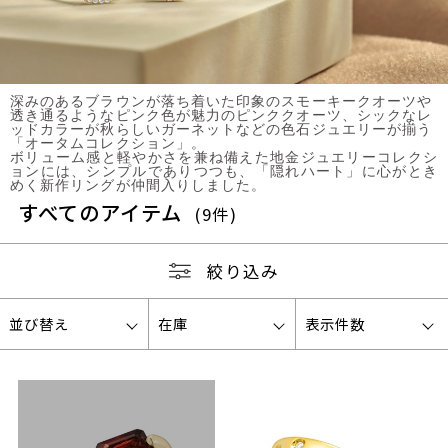
深みのあるブラウンが落ち着いた印象のスモーキークオーツや
透き通るようなピンク色が魅力のピンククオーツ、シックなレ
ッドカラーが秋らしいガーネットなどの色石ジュエリーが揃う
「オータムコレクション」。
ボリューム感と軽やかさを兼ね備えた地金ジュエリーコレクシ
ョンには、シンプルでありつつも、「隠れハート」に心がとき
めく新作リングが仲間入りしました。
すべてのアイテム
(9件)
絞り込み
並び替え
在庫
表示件数