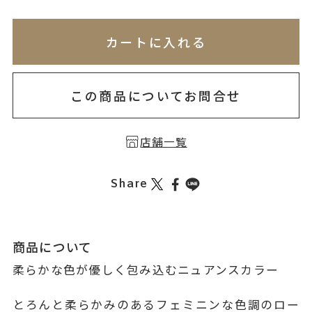
※刻印情報が入力されてないためカートに入れられ
無料刻印
(刻印について)
※必ず選択ください
カートに入れる
お届け目安：約2ヶ月以内
を希望しない
印を希望する
この商品についてお問合せ
店舗一覧
Share
商品について
柔らかな色が優しく包み込むニュアンスカラー
とろんと柔らかみのあるフェミニンな色調のロー