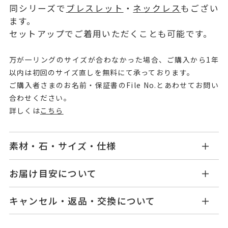
同シリーズで
ブレスレット
・
ネックレス
もござい
ます。
セットアップでご着用いただくことも可能です。
万が一リングのサイズが合わなかった場合、ご購入から1年
以内は初回のサイズ直しを無料にて承っております。
ご購入者さまのお名前・保証書のFile No.とあわせてお問い
合わせください。
詳しくは
こちら
素材・石・サイズ・仕様
OB2508R001RQPG1
品番
お届け目安について
商品ページの【お届け目安】をご確認くださいま
K10ピンクゴールド
素材
キャンセル・返品・交換について
せ。
ローズクオーツ
石
ご注文およびご入金確認後、以下の日程にて発送
キャンセル
ご注文後でも、商品手配前のご注文に