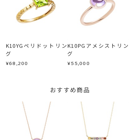
※お急ぎの方はご注文前にお問い合わせくださ
い。事前に現在の納期状況を確認いたします。
商品の品質には万全を期しておりますが、万が一
不良品の場合、またはご注文のお品と異なる場合
お届け予定日はご注文から2営業日以内にメールに
は、早急に商品を交換させていただきます。
てご案内いたします。
お手数ですが商品到着後7日間以内に、お電話また
詳しくは
こちら
はお問い合わせフォームよりご連絡ください。
K10YGペリドットリン
K10PGアメシストリン
この場合の返送料は弊社にて負担いたしますの
グ
グ
で、着払いにてご返送ください。
¥68,200
¥55,000
詳細は
こちら
おすすめ商品