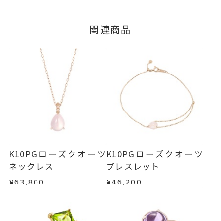
いたします。
※石の色味には多少の個体差がご
つきましてはキャンセルを承ります。
※メンバーシップ登録済みのお客さまは、マイペ
ざいます。
■お届け目安が「3営業日以内に発送」の商品
関連商品
ージの購入履歴一覧よりご注文状況をご確認いた
#7～#15
リングサイズ
3営業日以内に発送いたします。
だけます。
サイズ直し ±1まで可
ご注文状況が「注文済み」の場合に限り、キャ
例：金曜日17時までのご注文→翌週火曜日までに
ンセルを承ります。
モチーフ 縦：約8.7mm 横：約6.
詳細
発送いたします。
メンバーシップ未登録のお客さまは、お問い合
1mm 厚さ：約4.8mm
わせフォームよりご連絡ください。
リング幅 最大：約1.8mm/最
■お届け目安が「約1ヶ月半以内～」の商品
ご注文いただいてから在庫状況を確認いたしま
小：約1.4mm
返品・交換
以下の場合、商品の返品・交換・返金
す。
は承りかねます。
リング
、
カテゴリー
・一度ご使用になった商品
クオーツ
、
・在庫のご用意ができる場合： 約1週間～1ヶ月以
・受注生産の商品
K10PGローズクオーツ
K10PGローズクオーツ
内を目安に発送いたします。
K10PG
、
・お客さまのお手元で傷や汚れが発生した商品
ネックレス
ブレスレット
・到着後ご連絡無く7日以上経過した商品
しずく
、
¥63,800
¥46,200
・受注生産となる場合： 商品ページに記載のある
・刻印をお入れした商品
カラーストーン
目安日数を頂戴し、一から製作いたします。
・販売期間が限定されている商品
-
刻印
・過度な交換・返品を繰り返している場合