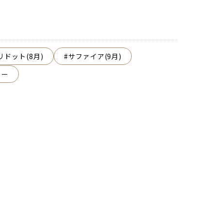
リドット(8月)
サファイア(9月)
ラー