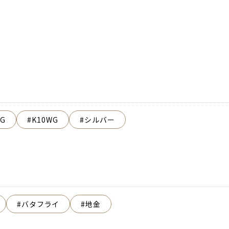
YG
K10WG
シルバー
バタフライ
地金